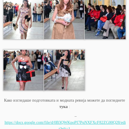
Како изгледаше подготовката и модната ревија можете да погледнете
тука
:
–
https://docs.google.com/file/d/0B3QWKpoPI7PqNXFXcF82ZG00Q28/edi
t?pli=1