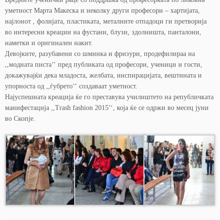
уметност Марта Макеска и неколку други професори – хартијата,
најлонот , фолијата, пластиката, металните отпадоци ги претворија
во интересни креации на фустани, блузи, здолништа, пантал
они,
наметки и оригинален накит.
Девојките, разубавени со шминка и фризури, продефилираа на
,,модната писта‘‘ пред публиката од професори, ученици и гости,
докажувајќи дека младоста, желбата, инспирацијата, вештината и
упорноста од ,,ѓубрето‘‘ создаваат уметност.
Најуспешната креација ќе го преставува училиштето на републичката
манифестација ,,Trash fashion 2015‘‘, која ќе се одржи во месец јуни
во Скопје.