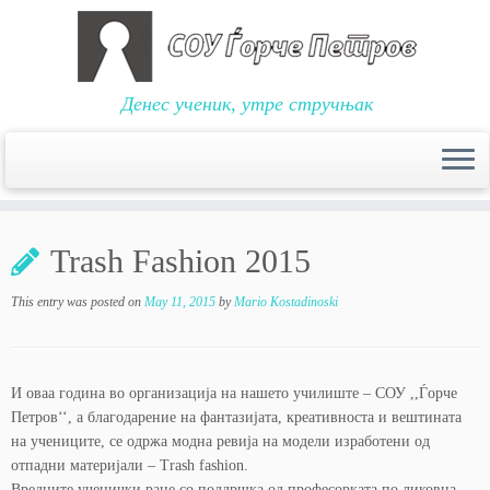
Денес ученик, утре стручњак
Skip
to
Trash Fashion 2015
content
This entry was posted on
May 11, 2015
by
Mario Kostadinoski
И оваа година во организација на нашето училиште – СОУ ,,Ѓорче
Петров‘‘, а благодарение на фантазијата, креативноста и вештината
на учениците, се одржа модна ревија на модели изработени од
отпадни материјали – Trash fashion.
Вредните ученички раце со поддршка од професорката по ликовна