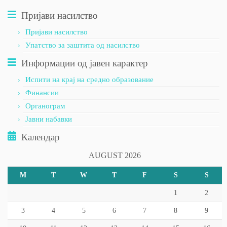
Пријави насилство
Пријави насилство
Упатство за заштита од насилство
Информации од јавен карактер
Испити на крај на средно образование
Финансии
Органограм
Јавни набавки
Календар
AUGUST 2026
M
T
W
T
F
S
S
1
2
3
4
5
6
7
8
9