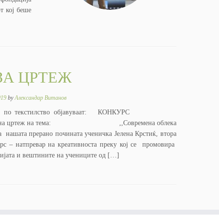
т кој беше
ЗА ЦРТЕЖ
019
by
Александар Витанов
ктивот по текстилство објавуваат: КОНКУРС
ртеж на тема: ,,Современа облека
 нашата прерано почината ученичка Јелена Крстиќ, втора
урс – натпревар на креативноста преку кој се промовира
зијата и вештините на учениците од […]