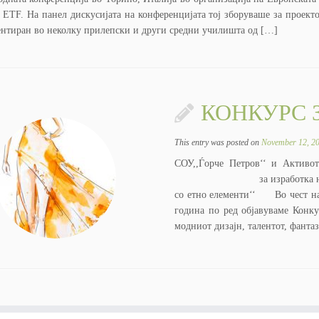
 ETF. На панел дискусијата на конференцијата тој зборуваше за проекто
нтиран во неколку прилепски и други средни училишта од […]
КОНКУРС 
This entry was posted on
November 12, 2
СОУ,,Ѓорче Петров‘‘ и А
за изработка на ц
со етно елементи‘‘ Во чест на
година по ред објавуваме Конк
модниот дизајн, талентот, фанта