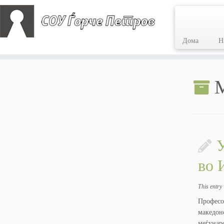
Дома
Н
Skip
to
M
content
У
во 
This entry
Професо
македон
меѓунар