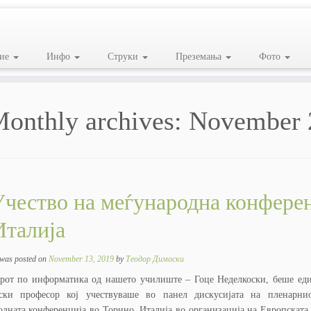
ие
Инфо
Струки
Преземања
Фото
onthly archives:
November 
чество на меѓународна конфере
Италија
 was posted on
November 13, 2019
by
Теодор Димоски
рот по информатика од нашето училиште – Гоце Неделкоски, беше ед
ски професор кој учествуваше во панел дискусијата на пленарни
одната конференција во Торино, Италија во организација на Европската