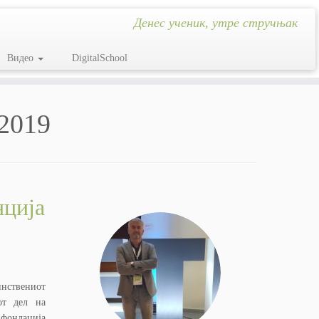
Денес ученик, утре стручњак
Видео
DigitalSchool
2019
нција
инствениот
от дел на
 фондација