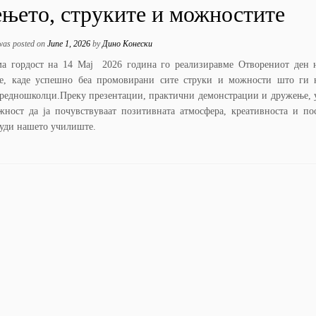
ењето, струките и можностите
 was posted on
June 1, 2026
by
Дино Конески
ма гордост на 14 Мај 2026 година го реализиравме Отворениот ден 
е, каде успешно беа промовирани сите струки и можности што ги 
средношколци.Преку презентации, практични демонстрации и дружење, 
ност да ја почувствуваат позитивната атмосфера, креативноста и пос
уди нашето училиште.