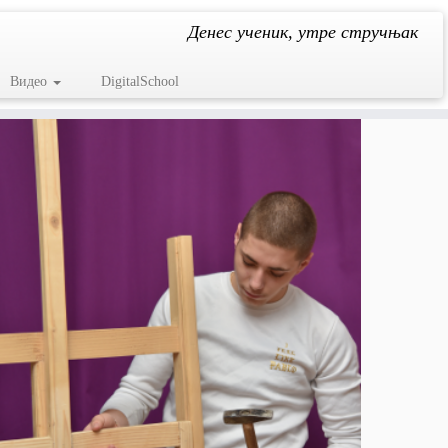
Денес ученик, утре стручњак
Видео
DigitalSchool