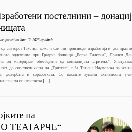
зработени постелнини – донациј
ницата
 was posted on
June 12, 2026
by
admin
од секторот Текстил, кожа и слични производи изработија и донираа 
рното одделение при Градска болница „Борка Талески“, Прилеп Дон
ена од материјали обезбедени од компанијата „Тритекс“. Упатувам
ност до сопственичката на „Тритекс“, г-ѓа Татјана Наумовска за конт
а, довербата и соработката. Со ваквите хумани активности уче
ат својата општествена […]
ојките на
НО ТЕАТАРЧЕ“