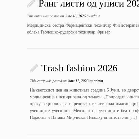
Ранг листи од уписи 20
This entry was posted on
June 18, 2026
by
admin
Медицинска сестра Фармацевтски техничар Физиотерапевт
облека Геолошко-рударски техничар Фризер
Trash fashion 2026
This entry was posted on
June 12, 2026
by
admin
На светскиот ден на животната средина 5 Јуни, во двор
модна ревија инспирирана од темата: „Природата -инспи
преку рециклирање и редизајн се истакнаа имагинациј
учениците учесници. Ментори на учениците беа проф
Најдоска и Наташа Мирческа. Неколку општествено […]