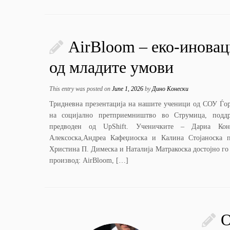
AirBloom – еко-иновац
од младите умови
This entry was posted on
June 1, 2026
by
Дино Конески
Тридневна презентација на нашите ученици од СОУ Ѓор
на социјално претприемништво во Струмица, под
предводен од UpShift. Ученичките – Дариа Коне
Алексоска,Андреа Кафеџиоска и Калина Стојаноска 
Христина П. Димеска и Наталија Матракоска достојно го 
производ: AirBloom, […]
О