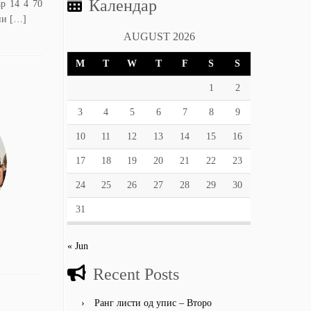
Календар
р 14 4 70
ни […]
AUGUST 2026
M
T
W
T
F
S
S
1
2
3
4
5
6
7
8
9
10
11
12
13
14
15
16
17
18
19
20
21
22
23
24
25
26
27
28
29
30
31
« Jun
Recent Posts
Ранг листи од упис – Второ