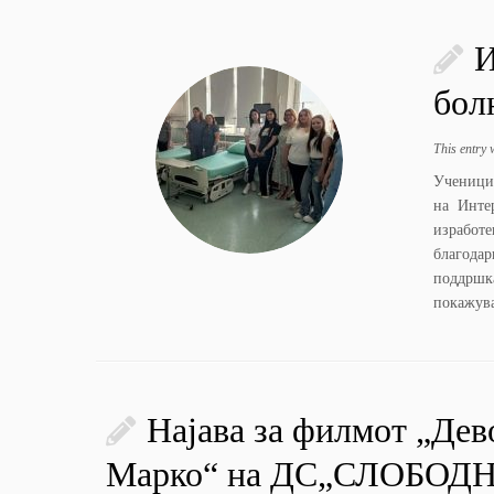
И
бол
This entry
Ученици 
на Инте
изработ
благодар
поддршк
покажува
Најава за филмот „Дев
Марко“ на ДС„СЛОБОД