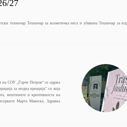
26/27
ски техничар Техничар за козметичка нега и убавина Техничар за изр
от на СОУ „Ѓорче Петров“ се одржа
рација за модна креација“ со која
ата, вештините и креативноста на
есорките Марта Макеска, Здравка