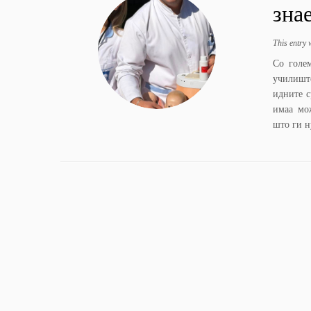
зна
This entry
Со голе
училишт
идните 
имаа мож
што ги н