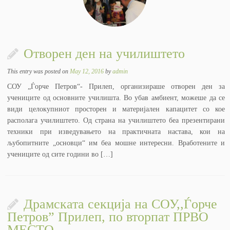
Отворен ден на училиштето
This entry was posted on
May 12, 2016
by
admin
СОУ „Ѓорче Петров“- Прилеп, организираше отворен ден за
учениците од основните училишта. Во убав амбиент, можеше да се
види целокупниот просторен и материјален капацитет со кое
располага училиштето. Од страна на училиштето беа презентирани
техники при изведувањето на практичната настава, кои на
љубопитните „основци“ им беа мошне интересни. Вработените и
учениците од сите години во […]
Драмската секција на СОУ,,Ѓорче
Петров” Прилеп, по вторпат ПРВО
МЕСТО