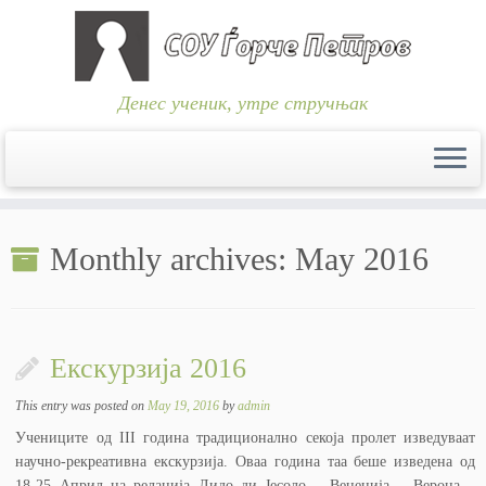
Денес ученик, утре стручњак
Skip
to
Monthly archives:
May 2016
content
Екскурзија 2016
This entry was posted on
May 19, 2016
by
admin
Учениците од III година традиционално секоја пролет изведуваат
научно-рекреативна екскурзија. Оваа година таа беше изведена од
18-25 Април на релација Лидо ди Јесоло – Венеција – Верона –