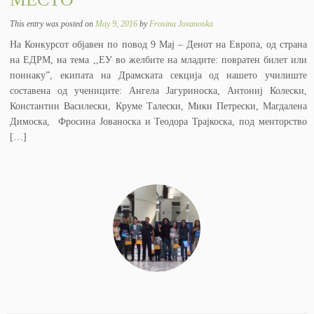
This entry was posted on
May 9, 2016
by
Frosina Jovanoska
На Конкурсот објавен по повод 9 Мај – Денот на Европа, од страна
на ЕДРМ, на тема ,,ЕУ во желбите на младите: повратен билет или
поинаку”, екипата на Драмската секција од нашето училиште
составена од учениците: Ангела Јагуриноска, Антониј Колески,
Константин Василески, Круме Талески, Мики Петрески, Магдалена
Димоска, Фросина Јованоска и Теодора Трајкоска, под менторство
[…]