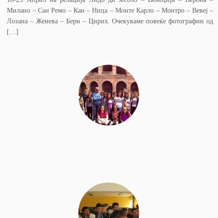
Милано – Сан Ремо – Кан – Ница – Монте Карло – Монтро – Вевеј –
Лозана – Женева – Берн – Цирих. Очекуваме повеќе фотографии од
[…]