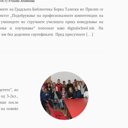
016
by
Frosina Jovanoska
риите на Градската Библиотека Борка Талески во Прилеп се
ектот „Подобрување на професионалните компетенции на
 учениците во стручните училишта преку воведување на
ње и поучување“ попознат како digitalschool.mk. На
 им беа доделени сертификати. Пред присутните […]
детето“, во
од 3-2кл.,
деше после
 на повеќе