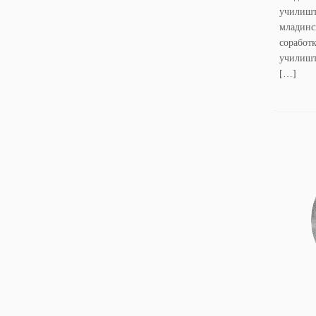
училишт
младинс
сорабо
училишт
[…]