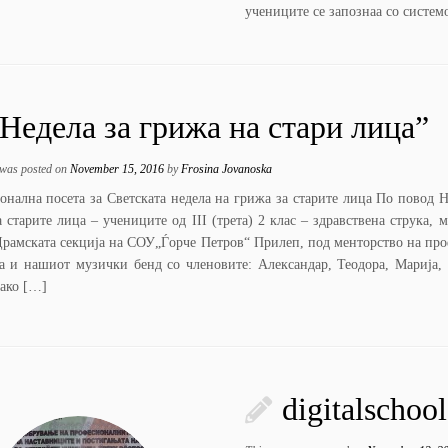
учениците се запознаа со систем
Недела за грижа на стари лица”
 was posted on
November 15, 2016
by
Frosina Jovanoska
онална посета за Светската недела на грижа за старите лица По повод Н
 старите лица – учениците од III (трета) 2 клас – здравствена струка, 
 Драмската секција на СОУ„Ѓорче Петров“ Прилеп, под менторство на про
а и нашиот музички бенд со членовите: Александар, Теодора, Марија,
како […]
digitalscho