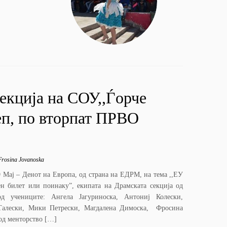
екција на СОУ,,Ѓорче
п, по вторпат ПРВО
Frosina Jovanoska
9 Мај – Денот на Европа, од страна на ЕДРМ, на тема ,,ЕУ
ен билет или поинаку”, екипата на Драмската секција од
д учениците: Ангела Јагуриноска, Антониј Колески,
Талески, Мики Петрески, Магдалена Димоска, Фросина
под менторство […]