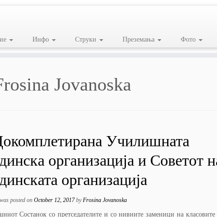
ие
Инфо
Струки
Преземања
Фото
Frosina Jovanoska
Докомплетирана Училишната
динска организација и Советот н
динската организација
 was posted on
October 12, 2017
by
Frosina Jovanoska
шниот Состанок со претседателите и со нивните заменици на класовите