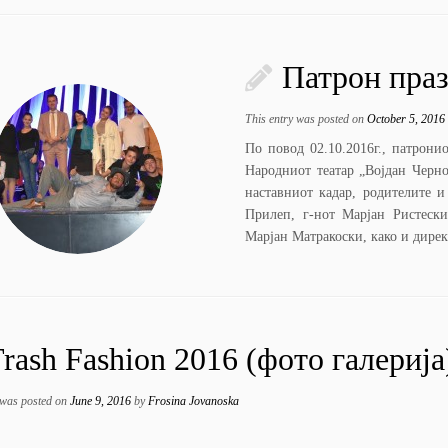
Патрон пра
This entry was posted on
October 5, 2016
По повод 02.10.2016г., патрони
Народниот театар „Војдан Черно
наставниот кадар, родителите 
Прилеп, г-нот Марјан Ристеск
Марјан Матракоски, како и дире
rash Fashion 2016 (фото галерија
 was posted on
June 9, 2016
by
Frosina Jovanoska