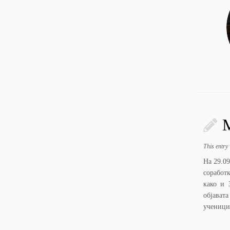
This entry
На 29.09
соработ
како и 
објават
ученици