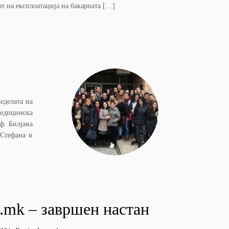
от на експлоатација на бакарната […]
еделата на
медицинска
ф. Билјана
 Стефана и
ol.mk – завршен настан