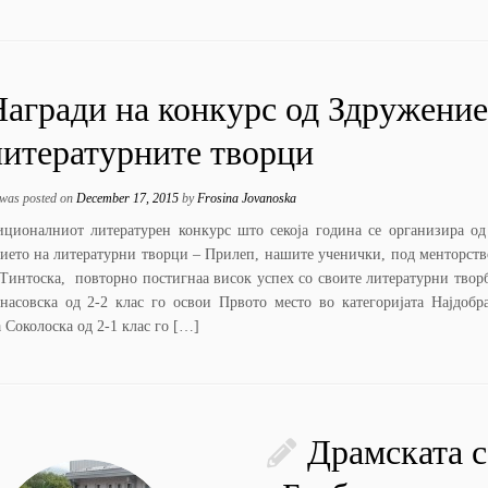
агради на конкурс од Здружение
литературните творци
 was posted on
December 17, 2015
by
Frosina Jovanoska
иционалниот литературен конкурс што секоја година се организира од
ието на литературни творци – Прилеп, нашите ученички, под менторств
 Тинтоска, повторно постигнаа висок успех со своите литературни твор
анасовска од 2-2 клас го освои Првото место во категоријата Најдобр
Соколоска од 2-1 клас го […]
Драмската с