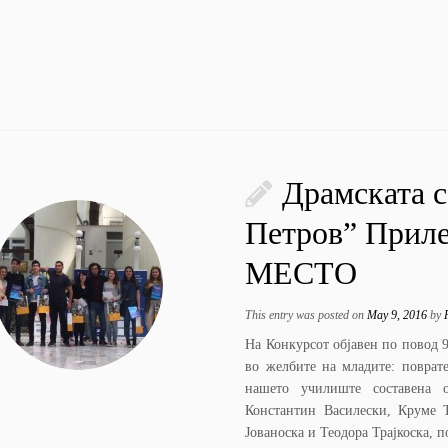
Драмската с
Петров” Приле
МЕСТО
This entry was posted on
May 9, 2016
by
На Конкурсот објавен по повод 
во желбите на младите: поврат
нашето училиште составена о
Константин Василески, Круме 
Јованоска и Теодора Трајкоска, 