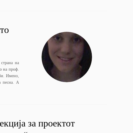
то
 страна на
о на проф.
би. Имено,
а песна. А
екција за проектот