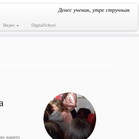
Денес ученик, утре стручњак
Видео
DigitalSchool
а
 во нашето