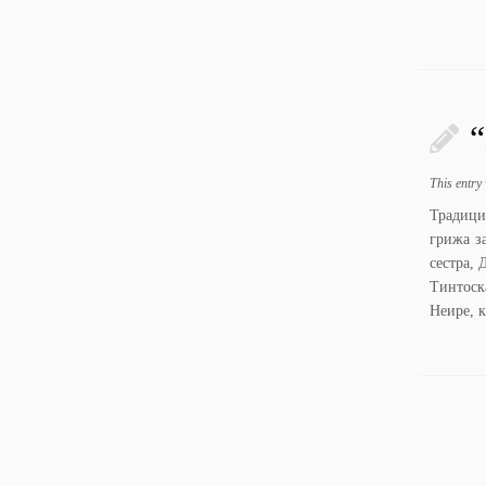
“
This entry
Традици
грижа за
сестра,
Тинтоск
Неире, 