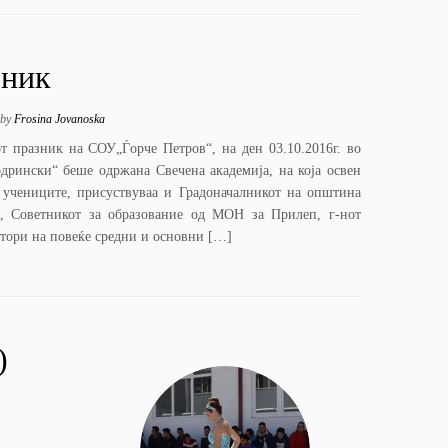
зник
by
Frosina Jovanoska
от празник на СОУ„Ѓорче Петров“, на ден 03.10.2016г. во
дрински“ беше одржана Свечена академија, на која освен
и учениците, присуствуваа и Градоначалникот на општина
и, Советникот за образование од МОН за Прилеп, г-нот
ктори на повеќе средни и основни […]
)