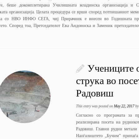
е, беше докомплетирана Училишната младинска организација и С
ката организација. Целата процедура се врши според потпишаниот мем
тка со НВО ИНФО СЕГА, чиј Прирачник е внесен во Годишната пр
ето. Според тоа, Претседателот Ева Андоноска и Заменик претседате
Учениците 
струка во посе
Радовиш
This entry was posted on
May 22, 2017
b
Согласно со програмата за пр
реализирана посета на руднико
Радовиш. Главни рудни метали в
Наоѓалиштето „Бучим” при