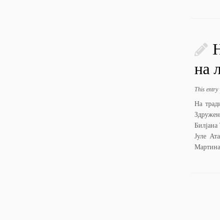
Н
на 
This entry
На трад
Здружен
Билјана
Јуле Ат
Мартина 