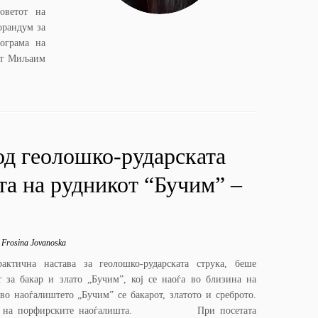
оветот на
орандум за
ограма на
лот Миљаим
од геолошко-рударската
та на рудникот “Бучим” –
y
Frosina Jovanoska
актична настава за геолошко-рударската струка, беше
т за бакар и злато „Бучим”, кој се наоѓа во близина на
о наоѓалиштето „Бучим” се бакарот, златото и среброто.
паѓа на порфирските наоѓалишта. При посетата