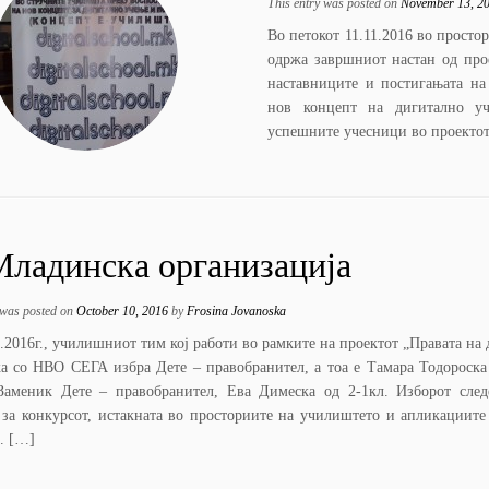
This entry was posted on
November 13, 2
Во петокот 11.11.2016 во просто
одржа завршниот настан од про
наставниците и постигањата на
нов концепт на дигитално уче
успешните учесници во проектот
Младинска организација
 was posted on
October 10, 2016
by
Frosina Jovanoska
.2016г., училишниот тим кој работи во рамките на проектот „Правата на 
ка со НВО СЕГА избра Дете – правобранител, а тоа е Тамара Тодороска 
Заменик Дете – правобранител, Ева Димеска од 2-1кл. Изборот сле
а за конкурсот, истакната во просториите на училиштето и апликациите
. […]