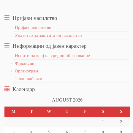
Пријави насилство
Пријави насилство
Упатство за заштита од насилство
Информации од јавен карактер
Испити на крај на средно образование
Финансии
Органограм
Јавни набавки
Календар
AUGUST 2026
M
T
W
T
F
S
S
1
2
3
4
5
6
7
8
9