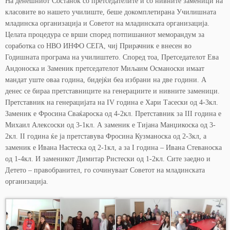
На денешниот Состанок со претседателите и со нивните заменици на
класовите во нашето училиште, беше докомплетирана Училишната
младинска организација и Советот на младинската организација.
Целата процедура се врши според потпишаниот меморандум за
соработка со НВО ИНФО СЕГА, чиј Прирачник е внесен во
Годишната програма на училиштето. Според тоа, Претседателот Ева
Андоноска и Заменик претседателот Миљаим Османоски имаат
мандат уште оваа година, бидејќи беа избрани на две години. А
денес се бираа претставниците на генерациите и нивните заменици.
Претставник на генерацијата на IV година е Хари Тасески од 4-3кл.
Заменик е Фросина Сваќароска од 4-2кл. Претставник за III година е
Михаил Алексоски од 3-1кл. А заменик е Тијана Манџикоска од 3-
2кл. II година ќе ја претставува Фросина Кузманоска од 2-3кл, а
заменик е Ивана Настеска од 2-1кл, а за I година – Ивана Стеваноска
од 1-4кл. И заменикот Димитар Ристески од 1-2кл. Сите заедно и
Детето – правобранител, го сочинуваат Советот на младинската
организација.