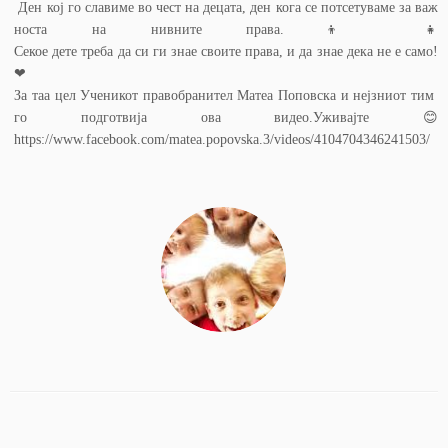
Ден кој го славиме во чест на децата, ден кога се потсетуваме за важ
носта на нивните права.👦 👧
Секое дете треба да си ги знае своите права, и да знае дека не е само!
❤
За таа цел Ученикот правобранител Матеа Поповска и нејзниот тим
го подготвија ова видео.Уживајте 😊
https://www.facebook.com/matea.popovska.3/videos/4104704346241503/