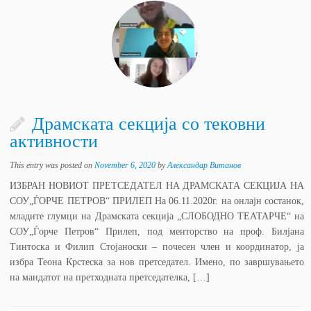
Драмската секција со тековни
активности
This entry was posted on
November 6, 2020
by
Александар Витанов
ИЗБРАН НОВИОТ ПРЕТСЕДАТЕЛ НА ДРАМСКАТА СЕКЦИЈА НА
СОУ„ЃОРЧЕ ПЕТРОВ“ ПРИЛЕП На 06.11.2020г. на онлајн состанок,
младите глумци на Драмската секција „СЛОБОДНО ТЕАТАРЧЕ“ на
СОУ„Ѓорче Петров“ Прилеп, под менторство на проф. Билјана
Тинтоска и Филип Стојаноски – почесен член и координатор, ја
избра Теона Крстеска за нов претседател. Имено, по завршувањето
на мандатот на претходната претседателка, […]