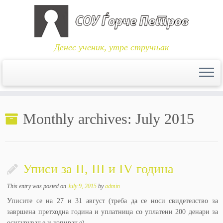
Денес ученик, утре стручњак
Skip
to
Monthly archives:
July 2015
content
Уписи за II, III и IV година
This entry was posted on
July 9, 2015
by
admin
Уписите се на 27 и 31 август (треба да се носи свидетелство за
завршена претходна година и уплатница со уплатени 200 денари за
осигурување и копирање)