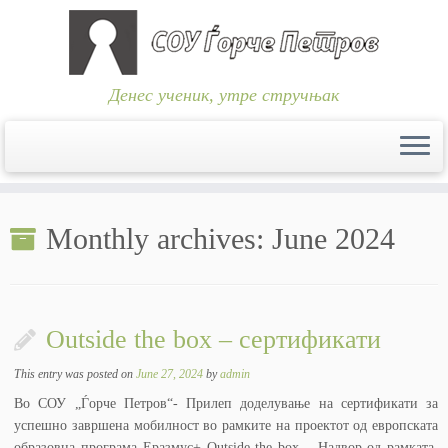
Денес ученик, утре стручњак
Skip
to
Monthly archives:
June 2024
content
Outside the box – сертификати
This entry was posted on
June 27, 2024
by
admin
Во СОУ „Ѓорче Петров“- Прилеп доделување на сертификати за
успешно завршена мoбилност во рамките на проектот од европската
образовна програма Еразмус+ Outside the box – Надвор од рамката.