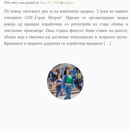
This entry was posted on
June 19, 2024
by
admin
По повод светскиот ден за на животната средина ,5 јуни во нашето
училиште СОУ„Ѓорче Петров“ Прилеп се организираше модна
ревија од креации изработени со реупотреба на стара облека и
текстилни производи .Оваа година фокусот беше ставен на џинсот,
облека која е омилена кај различни популациски и возрасни групи.
Креациите и модните додатоци ги изработија вредните […]