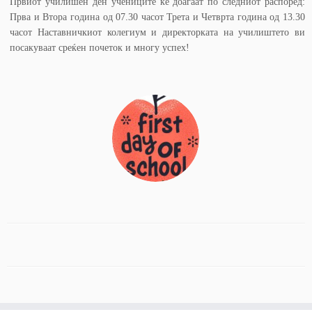
Првиот училишен ден учениците ќе доаѓаат по следниот распоред:
Прва и Втора година од 07.30 часот Трета и Четврта година од 13.30
часот Наставничкиот колегиум и директорката на училиштето ви
посакуваат среќен почеток и многу успех!