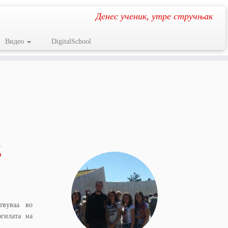
Денес ученик, утре стручњак
Видео
DigitalSchool
д
твуваа во
гилата на