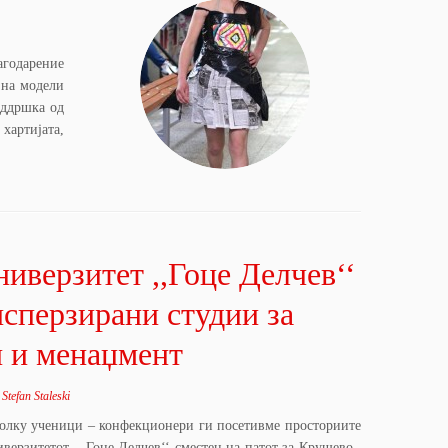
агодарение
 на модели
оддршка од
хартијата,
ниверзитет ,,Гоце Делчев‘‘
исперзирани студии за
н и менаџмент
y
Stefan Staleski
еколку ученици – конфекционери ги посетивме просториите
верзитетот ,, Гоце Делчев‘‘ сместен на патот за Крушево ,