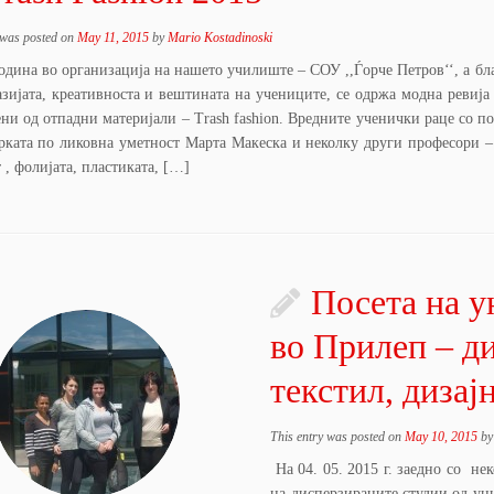
 was posted on
May 11, 2015
by
Mario Kostadinoski
одина во организација на нашето училиште – СОУ ,,Ѓорче Петров‘‘, а бл
азијата, креативноста и вештината на учениците, се одржа модна ревија
ни од отпадни материјали – Trash fashion. Вредните ученички раце со п
рката по ликовна уметност Марта Макеска и неколку други професори – 
 , фолијата, пластиката, […]
Посета на у
во Прилеп – д
текстил, дизај
This entry was posted on
May 10, 2015
b
На 04. 05. 2015 г. заедно со н
на дисперзираните студии од уни