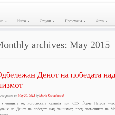
ие
Инфо
Струки
Преземања
Фото
onthly archives:
May 2015
дбележан Денот на победата на
шизмот
 was posted on
May 20, 2015
by
Mario Kostadinoski
 учениците од историската секција при СОУ Ѓорче Петров учес
ување на Денот на победата над фашизмот, пред споменикот на Мо
ените.