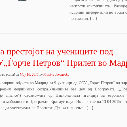
наспроти конфекцијата ,,Васид
исцрпни информации во врска со
по текстил, […]
а престојот на учениците под
„Ѓорче Петров“ Прилеп во Мад
 was posted on
May 10, 2015
by
Frosina Jovanoska
 заврши обуката во Мадрид за 9 ученици од СОУ „Ѓорче Петров“ од здр
профил медицинска сестра.Учениците беа дел од Програмата („The
ge alliance“) овозможена од Националната агенција за европски 
 и мобилност и Програмата Еразмус плус. Имено, тие на 13.04.2015г. от
за да учествуваат во Проектот „Грижа и знаење“. […]