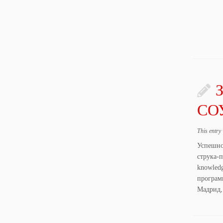
З
СОУ
This entry
Успешно
струка-
knowled
програми
Мадрид, 