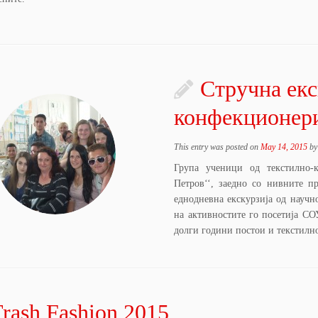
Стручна екс
конфекционер
This entry was posted on
May 14, 2015
b
Група ученици од текстилно-
Петров‘‘, заедно со нивните п
еднодневна екскурзија од научн
на активностите го посетија СО
долги години постои и текстилн
rash Fashion 2015