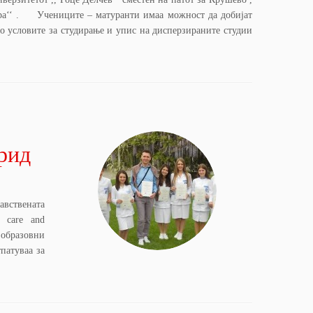
ора‘‘ . Учениците – матуранти имаа можност да добијат
 условите за студирање и упис на дисперзираните студии
рид
авствената
 care and
образовни
патуваа за