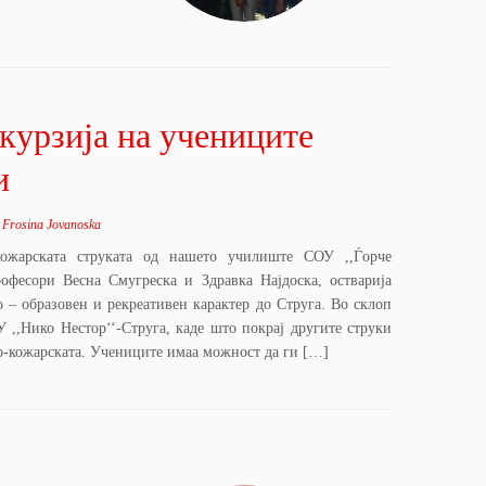
курзија на учениците
и
y
Frosina Jovanoska
кожарската струката од нашето училиште СОУ ,,Ѓорче
рофесори Весна Смугреска и Здравка Најдоска, остварија
о – образовен и рекреативен карактер до Струга. Во склоп
У ,,Нико Нестор‘‘-Струга, каде што покрај другите струки
о-кожарската. Учениците имаа можност да ги […]