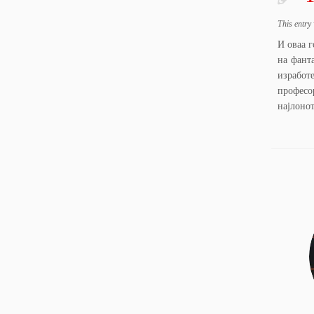
This entry
И оваа г
на фант
изработе
професо
најлонот