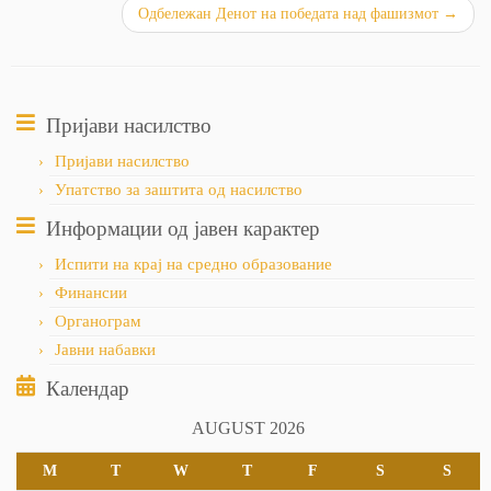
Одбележан Денот на победата над фашизмот
→
Пријави насилство
Пријави насилство
Упатство за заштита од насилство
Информации од јавен карактер
Испити на крај на средно образование
Финансии
Органограм
Јавни набавки
Календар
AUGUST 2026
M
T
W
T
F
S
S