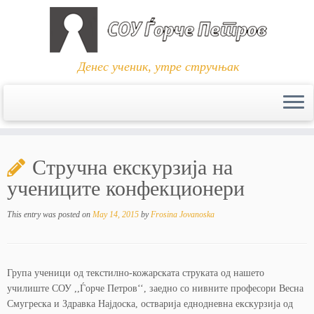
Денес ученик, утре стручњак
Skip
to
Стручна екскурзија на
content
учениците конфекционери
This entry was posted on
May 14, 2015
by
Frosina Jovanoska
Група ученици од текстилно-кожарската струката од нашето
училиште СОУ ,,Ѓорче Петров‘‘, заедно со нивните професори Весна
Смугреска и
Здравка Најдоска
,
остварија
еднодневна екскурзија од