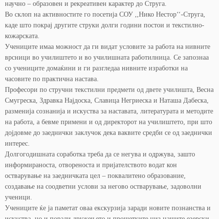
научно – образовен и рекреативен карактер до Струга.
Во склоп на активностите го посетија СОУ ,,Нико Нестор‘‘-Струга,
каде што покрај другите струки долги години постои и текстилно-
кожарската.
Учениците имаа можност да ги видат условите за работа на нивните
врсници во училиштето и во училишната работилница. Се запознаа
со учениците домаќини и ги разгледаа нивните изработки на
часовите по практична настава.
Професори по стручни текстилни предмети од двете училишта, Весна
Смугреска, Здравка Најдоска, Славица Негриеска и Наташа Дабеска,
разменија сознанија и искуства за наставата, литературата и методите
на работа, а бевме примени и од директорот на училиштето, при што
дојдовме до заеднички заклучок дека ваквите средби се од заеднички
интерес.
Долгогодишната соработка треба да се негува и одржува, зашто
информираноста, отвореноста и пријателството водат кон
остварување на заедничката цел – поквалитено образование,
создавање на соодветни услови за негово остварување, задоволни
ученици.
Учениците ќе ја паметат оваа екскурзија заради новите познанства и
искуства, но и поради дружењето и прошетките низ нашите езерски