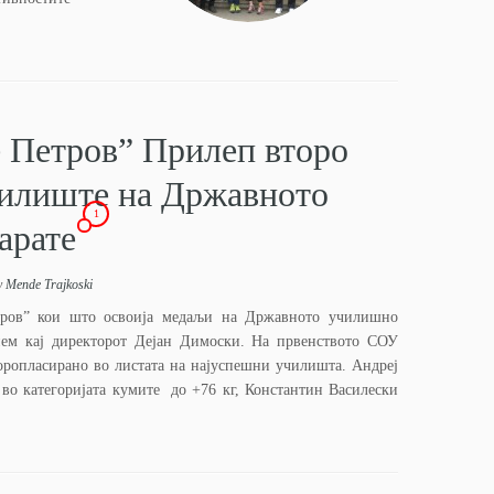
 Петров” Прилеп второ
чилиште на Државното
1
арате
y
Mende Trajkoski
ров” кои што освоија медаљи на Државното училишно
ием кај директорот Дејан Димоски. На првенството СОУ
оропласирано во листата на најуспешни училишта. Андреј
 во категоријата кумите до +76 кг, Константин Василески