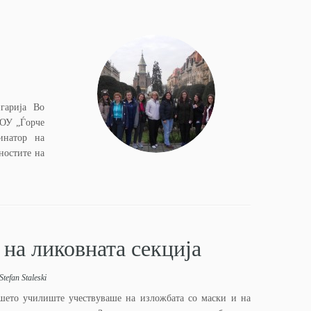
гарија Во
СОУ „Ѓорче
инатор на
ностите на
на ликовната секција
Stefan Staleski
шето училиште учествуваше на изложбата со маски и на