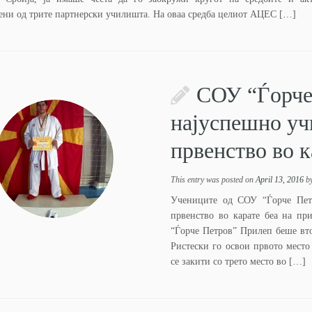
ени од трите партнерски училишта. На оваа средба целиот АЦЕС […]
СОУ “Ѓорче
најуспешно у
првенство во к
This entry was posted on
April 13, 2016
b
Учениците од СОУ “Ѓорче Пет
првенство во карате беа на пр
“Ѓорче Петров” Прилеп беше вт
Ристески го освои првото место
се закити со трето место во […]