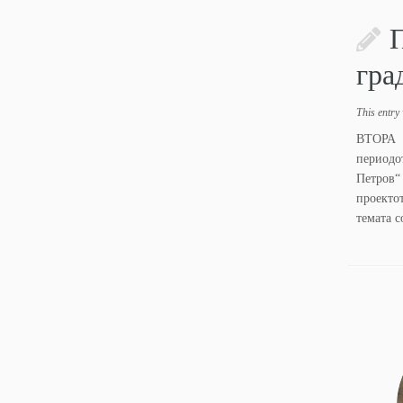
П
гра
This entry
ВТОРА 
периодо
Петров“
проектот
темата с