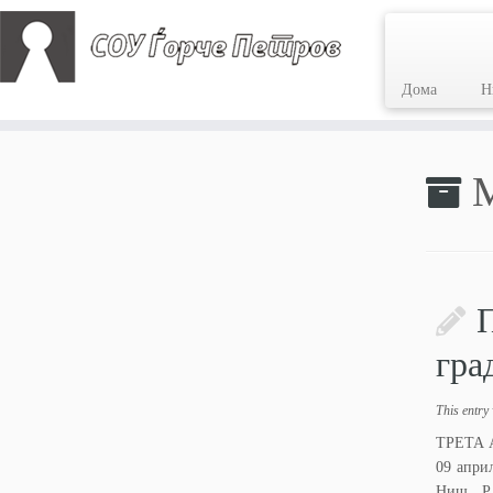
Дома
Н
Skip
to
M
content
П
гра
This entry
ТРЕТА А
09 апри
Ниш, Р.