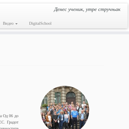
Денес ученик, утре стручњак
Видео
DigitalSchool
а Од 06 до
ЕС. Градот
ивностите