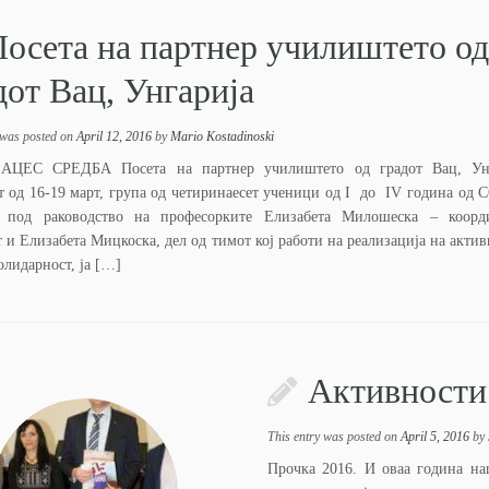
осета на партнер училиштето од
дот Вац, Унгарија
 was posted on
April 12, 2016
by
Mario Kostadinoski
АЦЕС СРЕДБА Посета на партнер училиштето од градот Вац, Ун
т од 16-19 март, група од четиринаесет ученици од I до IV година од 
 под раководство на професорките Елизабета Милошеска – коорд
 и Елизабета Мицкоска, дел од тимот кој работи на реализација на актив
олидарност, ја […]
Активности 
This entry was posted on
April 5, 2016
by
Прочка 2016. И оваа година на