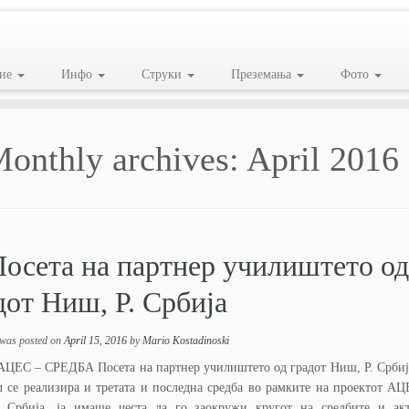
ие
Инфо
Струки
Преземања
Фото
onthly archives:
April 2016
осета на партнер училиштето од
дот Ниш, Р. Србија
 was posted on
April 15, 2016
by
Mario Kostadinoski
ЦЕС – СРЕДБА Посета на партнер училиштето од градот Ниш, Р. Србиј
л се реализира и третата и последна средба во рамките на проектот АЦ
 Србија, ја имаше честа да го заокружи кругот на средбите и акт