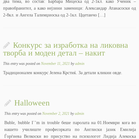
два тима, во состав: Барбара Мицеска од 2-1кл. како Ученик –
правобранител, а како нејзини заменици: Александар Атанасоски од
2-8кл. и Ангела Талимџиоска од 2-1кл. Ццетанчо […]
Конкурс за изработка на ликовна
творба и моден детал – накит
This entry was posted on
November 11, 2021
by
admin
Традиционален конкурс Јелена Крстиќ. За детали кликни овде.
Halloween
This entry was posted on
November 2, 2021
by
admin
Buble, bubble I`’m in trouble беше паролата на 01.Ноември кога во
нашето училиште професорката по Англиски јазик Емилија
Ѓорѓиева Велкоски во присуство на психологот Лидија Алекоска