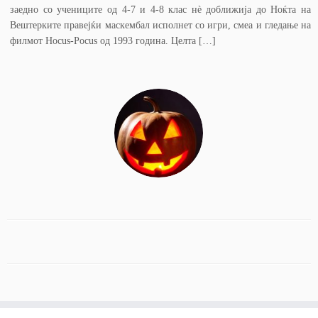
заедно со учениците од 4-7 и 4-8 клас нè доближија до Ноќта на
Вештерките правејќи маскембал исполнет со игри, смеа и гледање на
филмот Hocus-Pocus од 1993 година. Целта […]