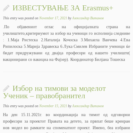
ИЗВЕСТУВАЊЕ ЗА Erasmus+
This entry was posted on
November 17, 2021
by
Александар Витанов
.По објавениот оглас на официјалната страна на
училиштето,критериумот за избор на ученици го исполнија следниве
: 1.Маја Ристеска 2.Наталија Кочоска 3.Михаела Ванчева 4.Ева
Рипилоска 5.Марија Здравеска 6.Лука Смилев Избраните ученици ќе
бидат придружувани од двајца професори од нашето училиште(
вакцинирани со вакицна на Фајзер). Координатор Билјана Тошеска
Избор на тимови за моделот
Ученик – правобранител
This entry was posted on
November 15, 2021
by
Александар Витанов
На ден 15.11.2021г. во координација на тимот од одговорни
професори за проектот Правата на детето, за првпат беше креиран
нов модел во рамките на споменатиот проект. Имено, беа избрани