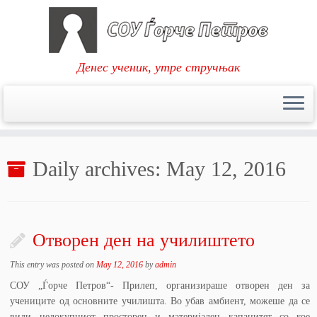
Денес ученик, утре стручњак
Skip
to
Daily archives:
May 12, 2016
content
Отворен ден на училиштето
This entry was posted on
May 12, 2016
by
admin
СОУ „Ѓорче Петров“- Прилеп, организираше отворен ден за
учениците од основните училишта. Во убав амбиент, можеше да се
види целокупниот просторен и материјален капацитет со кое