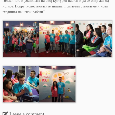
големината и убавината на овој културен настан и да се биде дел од
истиот. Покрај новостекнатите знаења, пријатели стекнавме и нови
гледишта на некои работи“.
Leave a comment