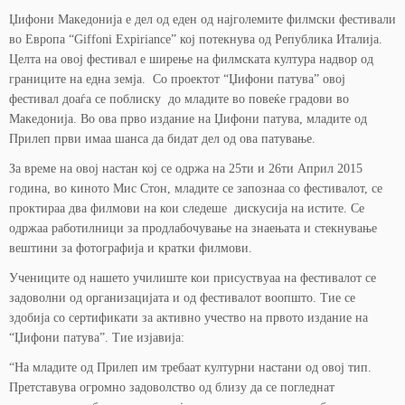
Џифони Македонија е дел од еден од најголемите филмски фестивали
во Европа “Giffoni Expiriance” кој потекнува од Република Италија.
Целта на овој фестивал е ширење на филмската култура надвор од
границите на една земја. Со проектот “Џифони патува” овој
фестивал доаѓа се поблиску до младите во повеќе градови во
Македонија. Во ова прво издание на Џифони патува, младите од
Прилеп први имаа шанса да бидат дел од ова патување.
За време на овој настан кој се одржа на 25ти и 26ти Април 2015
година, во киното Мис Стон, младите се запознаа со фестивалот, се
проктираа два филмови на кои следеше дискусија на истите. Се
одржаа работилници за продлабочување на знаењата и стекнување
вештини за фотографија и кратки филмови.
Учениците од нашето училиште кои присуствуаа на фестивалот се
задоволни од организацијата и од фестивалот воопшто. Тие се
здобија со сертификати за активно учество на првото издание на
“Џифони патува”. Тие изјавија:
“На младите од Прилеп им требаат културни настани од овој тип.
Претставува огромно задоволство од близу да се погледнат