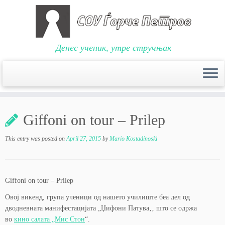
Денес ученик, утре стручњак
Skip
to
Giffoni on tour – Prilep
content
This entry was posted on
April 27, 2015
by
Mario Kostadinoski
Giffoni on tour – Prilep
Овој викенд, група ученици од нашето училиште беа дел од
дводневната манифестацијата „Џифони Патува‚‚ што се одржа
во
кино салата „Мис Стон
“.