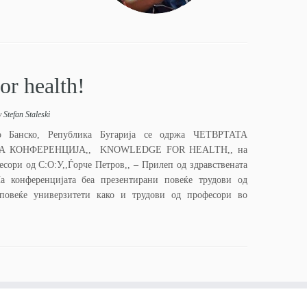
r health!
y
Stefan Staleski
Банско, Република Бугарија се одржа ЧЕТВРТАТА
 КОНФЕРЕНЦИЈА,, KNOWLEDGE FOR HEALTH,, на
есори од С:О:У,,Ѓорче Петров,, – Прилеп од здравствената
а конференцијата беа презентирани повеќе трудови од
повеќе универзитети како и трудови од професори во