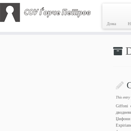
Дома
Н
Skip
to
D
content
G
This entry
Giffoni
дводнев
Џифони 
Expiria