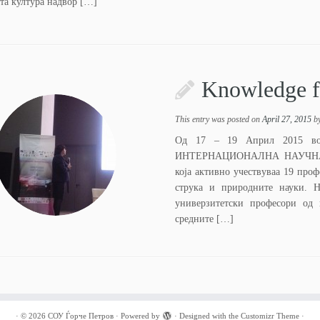
та култура надвор […]
Knowledge fo
This entry was posted on
April 27, 2015
b
Од 17 – 19 Април 2015 во 
ИНТЕРНАЦИОНАЛНА НАУЧНА
која активно учествуваа 19 проф
струка и природните науки. Н
универзитетски професори од 
средните […]
·
© 2026
СОУ Ѓорче Петров
·
Powered by
·
Designed with the
Customizr Theme
·