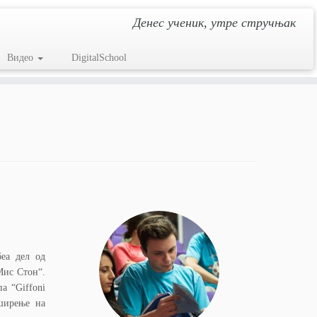
Денес ученик, утре стручњак
Видео
DigitalSchool
беа дел од
Мис Стон“.
а “Giffoni
 ширење на