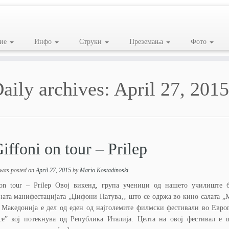
ие
Инфо
Струки
Преземања
Фото
aily archives:
April 27, 2015
iffoni on tour – Prilep
 was posted on
April 27, 2015
by
Mario Kostadinoski
 on tour – Prilep Овој викенд, група ученици од нашето училиште 
ната манифестацијата „Џифони Патува‚‚ што се одржа во кино салата „
Македонија е дел од еден од најголемите филмски фестивали во Европ
nce” кој потекнува од Република Италија. Целта на овој фестивал е