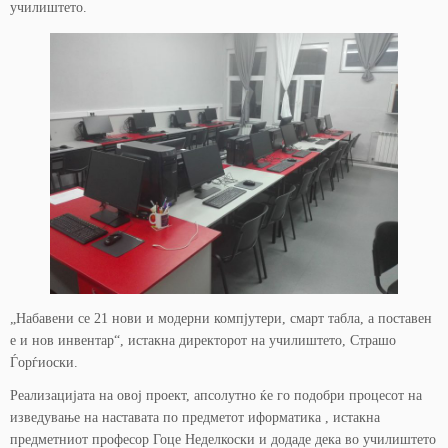
училиштето.
„Набавени се 21 нови и модерни компјутери, смарт табла, а поставен
е и нов инвентар“, истакна директорот на училиштето, Страшо
Ѓорѓиоски.
Реализацијата на овој проект, апсолутно ќе го подобри процесот на
изведување на наставата по предметот иформатика , истакна
предметниот професор Гоце Неделкоски и додаде дека во училиштето