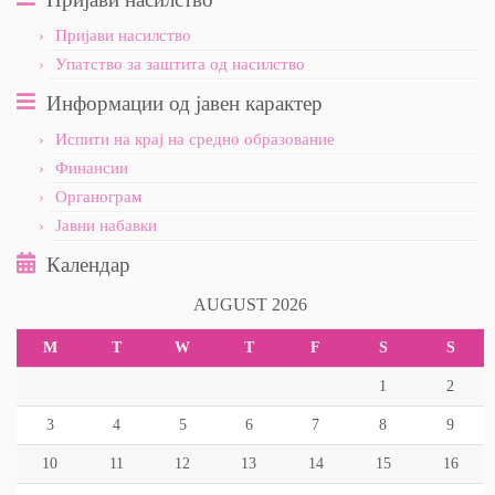
Пријави насилство
Упатство за заштита од насилство
Информации од јавен карактер
Испити на крај на средно образование
Финансии
Органограм
Јавни набавки
Календар
AUGUST 2026
M
T
W
T
F
S
S
1
2
3
4
5
6
7
8
9
10
11
12
13
14
15
16