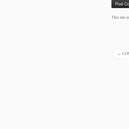
This site 
←
СОУ