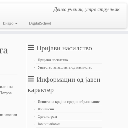
Денес ученик, утре стручњак
Видео
DigitalSchool
та
Пријави насилство
Пријави насилство
Упатство за заштита од насилство
Информации од јавен
училишта
карактер
 Петров
Испити на крај на средно образование
Финансии
вни начини
Органограм
Јавни набавки