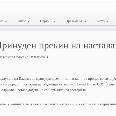
ие
Инфо
Струки
Преземања
Фото
ринуден прекин на настава
as posted on
March 17, 2020
by
admin
одлуката на Владата за принуден прекин на наставниот процес во сите 
нија поради прогласената пандемија на вирусот Covid 19, во СОУ Ѓорче
е одржува настава додека не се нормализира состојбата.
еме, учениците во договор со своите наставници ќе користат алтернати