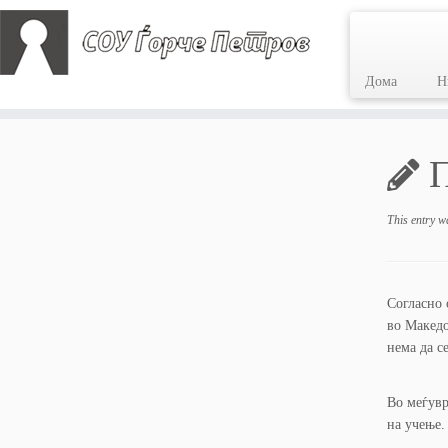
Дома
Н
Skip
to
П
content
This entry w
Согласно 
во Македо
нема да с
Во меѓувр
на учење.