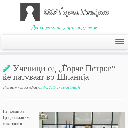
Денес ученик, утре стручњак
Skip
to
Ученици од „Ѓорче Петров“
content
ќе патуваат во Шпанија
This entry was posted on
April 6, 2015
by
Stefan Staleski
На повик на
Градоначалнико
т на општина