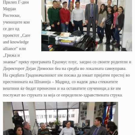
Прилеп Г-дин
Марјан
Ристески,
учениците кои
се дел од
проектот „Care
and knowledge
alliance“ или
„Грижа и
знаење“ преку програмата Еразмус плус, заедно со своите родители и
Директорот Дејан Димоски беа на средба во локалната самоуправа.
На средбата Градоначалникот им посака да имаат пријатен престој во
престонината на Шпанија – Мадрид, со надеж дека стекнатите
вештини ќе бидат пренесени и на останатите соученици,а ќе им
послужат во струката за која се определиле-здравствената струка.