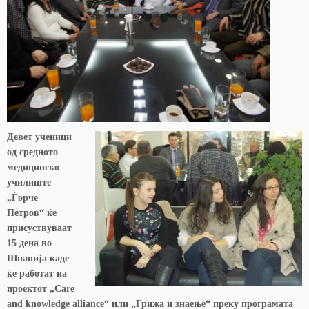
Девет ученици
од средното
медицинско
училиште
„Ѓорче
Петров“ ќе
присуствуваат
15 дена во
Шпанија каде
ќе работат на
проектот „Care
and knowledge alliance“ или „Грижа и знаење“ преку програмата