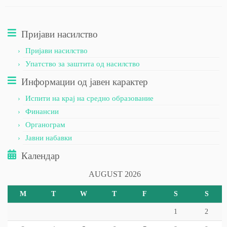
Пријави насилство
Пријави насилство
Упатство за заштита од насилство
Информации од јавен карактер
Испити на крај на средно образование
Финансии
Органограм
Јавни набавки
Календар
AUGUST 2026
M
T
W
T
F
S
S
1
2