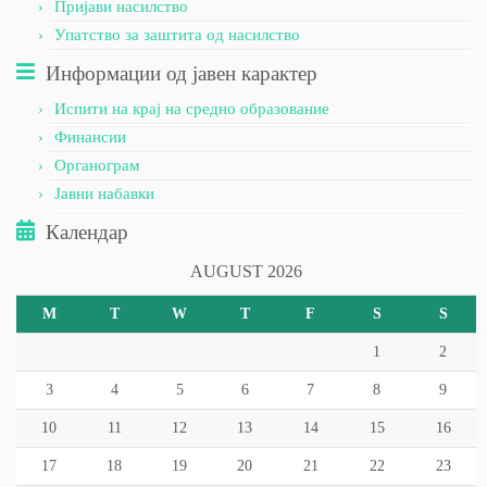
Пријави насилство
Упатство за заштита од насилство
Информации од јавен карактер
Испити на крај на средно образование
Финансии
Органограм
Јавни набавки
Календар
AUGUST 2026
M
T
W
T
F
S
S
1
2
3
4
5
6
7
8
9
10
11
12
13
14
15
16
17
18
19
20
21
22
23