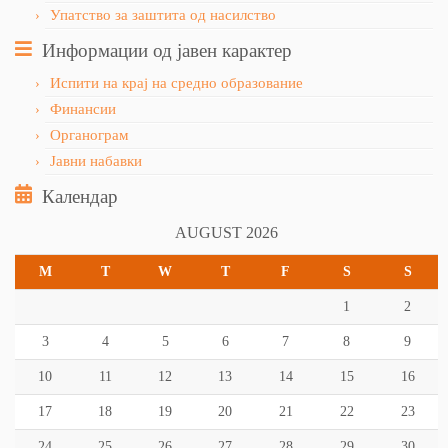
Упатство за заштита од насилство
Информации од јавен карактер
Испити на крај на средно образование
Финансии
Органограм
Јавни набавки
Календар
AUGUST 2026
M
T
W
T
F
S
S
1
2
3
4
5
6
7
8
9
10
11
12
13
14
15
16
17
18
19
20
21
22
23
24
25
26
27
28
29
30