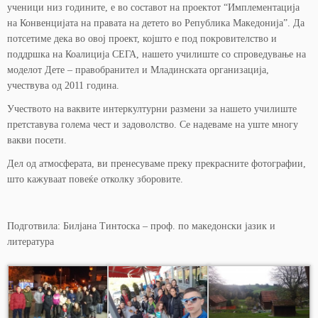
ученици низ годините, е во составот на проектот “Имплементација
на Конвенцијата на правата на детето во Република Македонија”. Да
потсетиме дека во овој проект, којшто е под покровителство и
поддршка на Коалиција СЕГА, нашето училиште со спроведување на
моделот Дете – правобранител и Младинската организација,
учествува од 2011 година.
Учеството на ваквите интеркултурни размени за нашето училиште
претставува голема чест и задоволство. Се надеваме на уште многу
вакви посети.
Дел од атмосферата, ви пренесуваме преку прекрасните фотографии,
што кажуваат повеќе отколку зборовите.
Подготвила: Билјана Тинтоска – проф. по македонски јазик и
литература