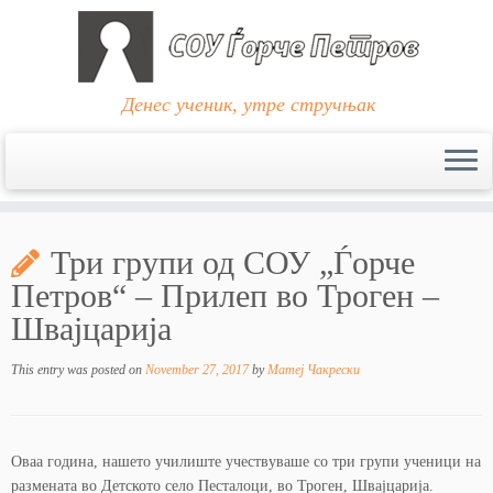
Денес ученик, утре стручњак
Skip
to
Три групи од СОУ „Ѓорче
content
Петров“ – Прилеп во Троген –
Швајцарија
This entry was posted on
November 27, 2017
by
Матеј Чакрески
Оваа година, нашето училиште учествуваше со три групи ученици на
размената во Детското село Песталоци, во Троген, Швајцарија.