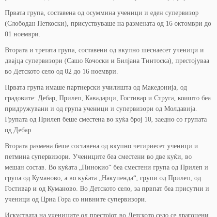
Првата група, составена од осуммина ученици и еден супервизор
(Слободан Петкоски), присуствуваше на размената од 16 октомври до
01 ноември.
Втората и третата група, составени од вкупно шеснаесет ученици и
двајца супервизори (Сашо Кочоски и Билјана Тинтоска), престојуваа
во Детското село од 02 до 16 ноември.
Првата група имаше партнерски училишта од Македонија, од
градовите: Дебар, Прилеп, Кавадарци, Гостивар и Струга, коишто беа
придружувани и од група ученици и супервизори од Молдавија.
Групата од Прилеп беше сместена во куќа број 10, заедно со групата
од Дебар.
Втората размена беше составена од вкупно четириесет ученици и
петмина супервизори. Учениците беа сместени во две куќи, во
мешан состав. Во куќата „Пинокио“ беа сместени група од Прилеп и
група од Куманово, а во куќата „Накупенда“, групи од Прилеп, од
Гостивар и од Куманово. Во Детското село, за првпат беа присутни и
ученици од Црна Гора со нивните супервизори.
Искуствата на учениците од престојот во Детското село се драгоцени,