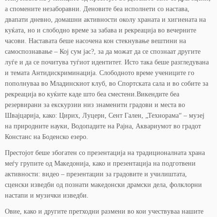
а спомените незаборавни. Деновите беа исполнети со настава,
двапати дневно, домашни активности околу храната и хигиената на
куќата, но и слободно време за забава и рекреација во вечерните
часови. Наставата беше насочена кон стекнување вештини на
самоспознавање – Кој сум јас?, за да можат да се спознаат другите
луѓе и да се почитува туѓиот идентитет. Исто така беше разгледувана
и темата Антидискриминација. Слободното време учениците го
пополнуваа во Младинскиот клуб, во Спортската сала и во собите за
рекреација во куќите каде што беа сместени.Викендите беа
резервирани за екскурзии низ знаменити градови и места во
Швајцарија, како: Цирих, Луцерн, Сент Гален, „Технорама“ – музеј
на природните науки, Водопадите на Рајна, Аквариумот во градот
Констанс на Боденско езеро.
Престојот беше збогатен со презентација на традиционалната храна
меѓу групите од Македонија, како и презентација на подготвени
активности: видео – презентации за градовите и училиштата,
сценски изведби од познати македонски драмски дела, фолклорни
настапи и музички изведби.
Овие, како и другите претходни размени во кои учествуваа нашите