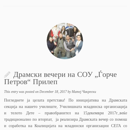
Драмски вечери на СОУ „Ѓорче
Петров“ Прилеп
This entry was posted on
December 18, 2017
by
Матеј Чакрески
Погледнете ја целата претстава! По иницијатива на Драмската
секција на нашето училиште, Училишната младинска организација
и телото Дете – правобранител на 15декември 2017г.,веќе
традиционално по вторпат, ја реализира Драмската вечер со помош
и соработка на Коалицијата на младински организации СЕГА со