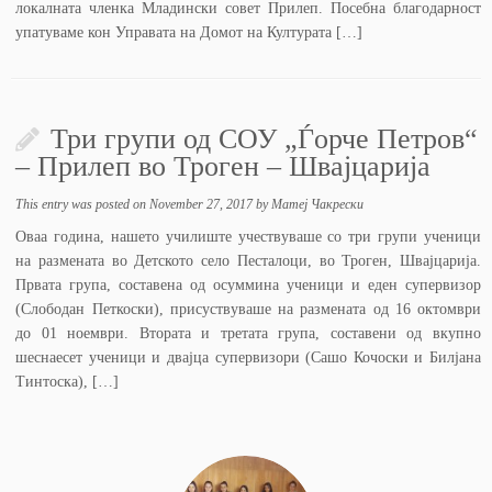
локалната членка Младински совет Прилеп. Посебна благодарност
упатуваме кон Управата на Домот на Културата […]
Три групи од СОУ „Ѓорче Петров“
– Прилеп во Троген – Швајцарија
This entry was posted on
November 27, 2017
by
Матеј Чакрески
Оваа година, нашето училиште учествуваше со три групи ученици
на размената во Детското село Песталоци, во Троген, Швајцарија.
Првата група, составена од осуммина ученици и еден супервизор
(Слободан Петкоски), присуствуваше на размената од 16 октомври
до 01 ноември. Втората и третата група, составени од вкупно
шеснаесет ученици и двајца супервизори (Сашо Кочоски и Билјана
Тинтоска), […]