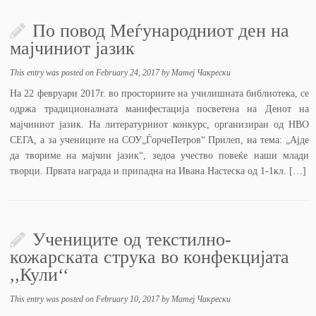
По повод Меѓународниот ден на
мајчиниот јазик
This entry was posted on
February 24, 2017
by
Матеј Чакрески
На 22 февруари 2017г. во просториите на училишната библиотека, се
одржа традиционалната манифестација посветена на Денот на
мајчиниот јазик. На литературниот конкурс, организиран од НВО
СЕГА, а за учениците на СОУ„ЃорчеПетров“ Прилеп, на тема: „Ајде
да твориме на мајчин јазик“, зедоа учество повеќе наши млади
творци. Првата награда и припадна на Ивана Настеска од 1-1кл. […]
Учениците од текстилно-
кожарската струка во конфекцијата
,,Кули‘‘
This entry was posted on
February 10, 2017
by
Матеј Чакрески