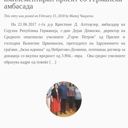
амбасада
This entry was posted on
February 15, 2018
by
Матеј Чакрески
На 21.06.2017 г-ѓа д-р Кристине Д. Алтхаузер, амбасадор на
Сојузна Република Германија, г-дин Дејан Димоски, директор на
Средното општинско училиште „Ѓорче Петров“ од Прилеп и
господин Валентин Црвенкоски, претседател на Здружението на
граѓани „Јасна иднина“ од Небрегово-Долнени, потпишаа договор за
донација со вкупна вредност од 3.894,- евра. Ова средно училиште
образува кадри од повеќе […]