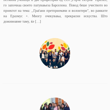
го започнаа своето патувањеза Барселона. Повод беше учеството во
проектот на тема: ,,Граѓани претприемачи и волонтери“, во рамките
на Еразмус +. Многу очекувања, прекрасни искуства. Што
доживеавме таму, ќе […]