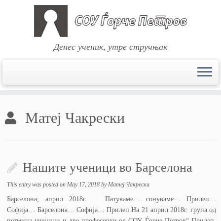
Денес ученик, утре стручњак
Skip
to
Матеј Чакрески
content
Нашите ученици во Барселона
This entry was posted on
May 17, 2018
by
Матеј Чакрески
Барселона, април 2018г. Патуваме… сонуваме… Прилеп…
Софија… Барселона… Софија… Прилеп На 21 април 2018г. група од
петмина ученици и две професорки од СОУ„Ѓорче Петров“ Прилеп,