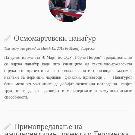
Осмомартовски панаѓур
This entry was posted on
March 15, 2018
by
Матеј Чакрески
На денот на жената -8 Март, во СОУ,, Ѓорче Петров‘‘ традиционално
се одржа панаѓур каде што учениците од текстилно-кожарската
струка ги презентираа и продаваа своите производи: марами,
навлаки за перници, чаршави, фаќалки, привезоци.. Панаѓурот
беше можност учениците да добијат позитивна потврда за својот
труд, но и да ги развијат и менаџерските и комуникациските
способности.
Примопредавање на
имплементиран проект со Германска