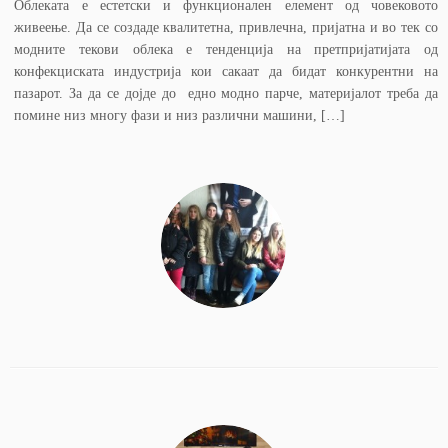
Облеката е естетски и функционален елемент од човековото
живеење. Да се создаде квалитетна, привлечна, пријатна и во тек со
модните текови облека е тенденција на претпријатијата од
конфекциската индустрија кои сакаат да бидат конкурентни на
пазарот. За да се дојде до едно модно парче, материјалот треба да
помине низ многу фази и низ различни машини, […]