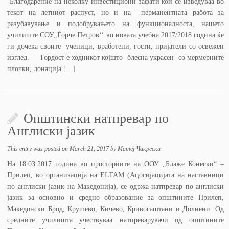
Благодарение на неколку инвестициони зафати кои се изведуваа во
текот на летниот распуст, но и на перманентната работа за
разубавување и подобрувањето на функционалноста, нашето
училиште СОУ,,Ѓорче Петров‘‘ во новата учебна 2017/2018 година ќе
ги дочека своите ученици, вработени, гости, пријатели со освежен
изглед. Гордост е ходникот којшто блесна украсен со мермерните
плочки, донација […]
Општински натпревар по
Англиски јазик
This entry was posted on
March 21, 2017
by
Матеј Чакрески
На 18.03.2017 година во просториите на ООУ „Блаже Конески“ –
Прилеп, во организација на ELTAM (Ацосијацијата на наставници
по англиски јазик на Мaкедонија), се одржа натпревар по англиски
јазик за основно и средно образование за општините Прилеп,
Македонски Брод, Крушево, Кичево, Кривогаштани и Долнени. Од
средните училишта учествуваа натпреварувачи од општините