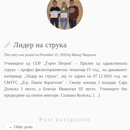
Лидер на струка
This entry was posted on
December 23, 2016
by
Матеј Чакрески
Учениците од СОУ „Ѓорче Петров“ – Прилеп од здравствената
струка – профил физиотерапевтски техничар IV год., на државниот
натпревар „Лидер на струка“, кој се одржа на 07.12.2016 год. во
СМУГС „Д-р. Панче Караѓозов“ – Скопје освоија 2 награди. Сара
Долеска I место, а Благоја Иваноски III место. Учениците беа
предводени од своите ментори: Силвана Колеска, […]
Post navigation
←
Older posts