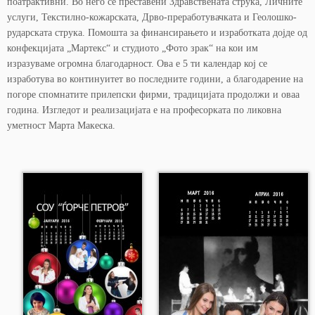
поатрактивни. Во него се преставени Здравствената струка, Личните
услуги, Текстилно-кожарската, Дрво-преработувачката и Геолошко-
рударската струка. Помошта за финансирањето и изработката дојде од
конфекцијата „Мартекс“ и студиото „Фото зрак“ на кои им
изразуваме огромна благодарност. Ова е 5 ти календар кој се
изработува во континуитет во последните години, а благодарение на
погоре спомнатите прилепски фирми, традицијата продолжи и оваа
година. Изгледот и реализацијата е на професорката по ликовна
уметност Марта Макеска.