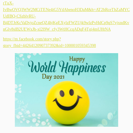
rTuX-
IvBwOVQ3WW2MCiTENe4iG5YdAbenoH3DaM&h=AT2hRceThZaMYC
UdIBQ-CSzblvRU-
B4DTJrKcVaDvjoZcneQZ4hjKgEXylzFWZUjk9wlzPvHdCp9qS7vjxndKv
nGlv8slB2UEWxJh-xl2l9W_cfy3WtHCcqADqF4Tgi4mUHtNA
https://m.facebook.com/story.php?
story_fbid=4426412090737392&id=100001059345398