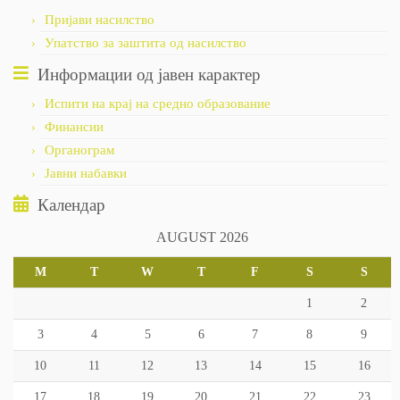
Пријави насилство
Упатство за заштита од насилство
Информации од јавен карактер
Испити на крај на средно образование
Финансии
Органограм
Јавни набавки
Календар
AUGUST 2026
M
T
W
T
F
S
S
1
2
3
4
5
6
7
8
9
10
11
12
13
14
15
16
17
18
19
20
21
22
23