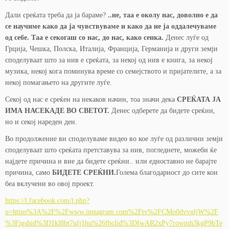
Дали среќата треба да ја бараме?
..не, таа е околу нас, доволно е да
се научиме како да ја чувствуваме и како да не ја оддалечуваме
од себе. Таа е секогаш со нас, до нас, како сенка.
Денес луѓе од
Грција, Чешка, Полска, Италија, Франција, Германија и други земји
споделуваат што за нив е среќата, за некој од нив е книга, за некој
музика, некој кога поминува време со семејството и пријателите, а за
некој помагањето на другите луѓе.
Секој од нас е среќен на некаков начин, тоа значи дека
СРЕЌАТА ЈА
ИМА НАСЕКАДЕ ВО СВЕТОТ.
Денес одберете да бидете среќни,
но и секој нареден ден.
Во продолжение ви споделуваме видео во кое луѓе од различни земји
споделуваат што среќата претставува за нив, погледнете, можеби ќе
најдете причина и вие да бидете среќни.. или едноставно не барајте
причина, само
БИДЕТЕ СРЕЌНИ.
Голема благодарност до сите кои
беа вклучени во овој проект.
https://l.facebook.com/l.php?
u=https%3A%2F%2Fwww.instagram.com%2Ftv%2FCMo0dvvnljW%2F
%3Figshid%3D1kl8bt7ufj1hu%26fbclid%3DIwAR2xPy7rowmh3kgP9bTe