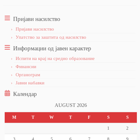
Пријави насилство
Пријави насилство
Упатство за заштита од насилство
Информации од јавен карактер
Испити на крај на средно образование
Финансии
Органограм
Јавни набавки
Календар
AUGUST 2026
M
T
W
T
F
S
S
1
2
3
4
5
6
7
8
9