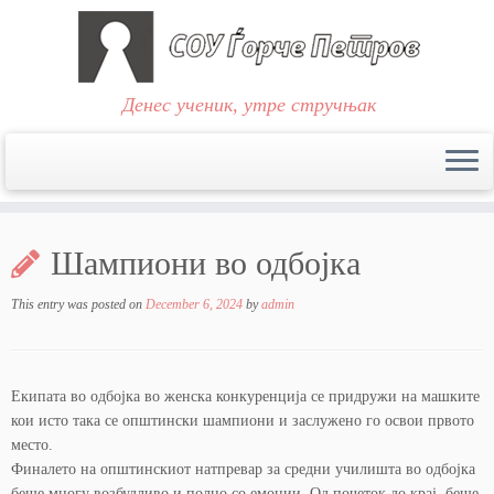
Денес ученик, утре стручњак
Skip
to
Шампиони во одбојка
content
This entry was posted on
December 6, 2024
by
admin
Екипата во одбојка во женска конкуренција се придружи на машките
кои исто така се општински шампиони и заслужено го освои првото
место.
Финалето на општинскиот натпревар за средни училишта во одбојка
беше многу возбудливо и полно со емоции. Од почеток до крај, беше