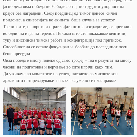
јасно дека оваа победа не ќе биде лесна, но трудот и упорност на
крајот беа наградени. Секој поединец од тимот донесе силен
придонес, а синергијата во екипата беше клучна за успехот.
Тренинзите, напорите и стратегијата што ја изградивме, се преточија
во одлична игра на теренот. Не само што сте покажавме вештини,
туку и вистинска тимска работа и концентрација под притисок.
Способност да се остане фокусиран и борбата до последниот поен
беше пресудна.
Оваа победа е многу повеќе од само трофеј – тоа е резултат на многу
часови на подготовка и верување во сите играчи како тим.
Да уживаме во моментите на успех, насочено со мислите кон
државното натпреварување на кое заслужено се пласиравме.