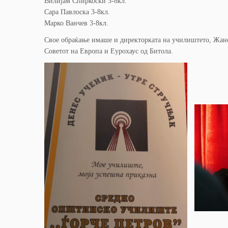
Вилијам Спиркоски 3-8кл.
Сара Павлоска 3-8кл.
Марко Ванчев 3-8кл.
Свое обраќање имаше и директорката на училиштето, Жанет
Советот на Европа и Еурохаус од Битола.