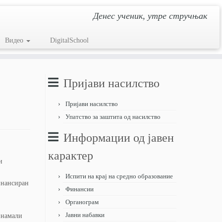
Денес ученик, утре стручњак
Видео
DigitalSchool
Пријави насилство
Пријави насилство
Упатство за заштита од насилство
Информации од јавен
карактер
и
Испити на крај на средно образование
инансиран
Финансии
Органограм
Јавни набавки
е намали