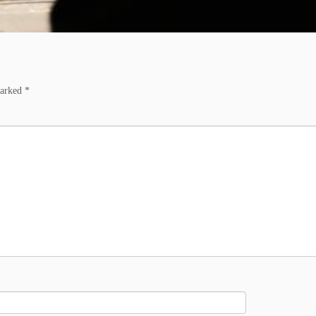
marked
*