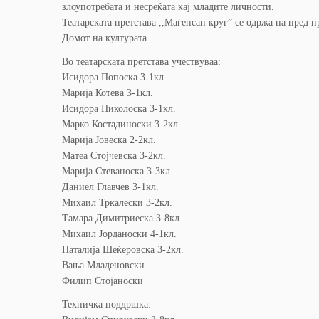
злоупотребата и несреќата кај младите личности.
Театарската претстава ,,Маѓепсан круг” се одржа на пред п
Домот на културата.
Во театарската претстава учествуваа:
Исидора Попоска 3-1кл.
Марија Котева 3-1кл.
Исидора Николоска 3-1кл.
Марко Костадиноски 3-2кл.
Марија Јовеска 2-2кл.
Матеа Стојчевска 3-2кл.
Марија Стеваноска 3-3кл.
Даниел Главчев 3-1кл.
Михаил Тркалески 3-2кл.
Тамара Димитриеска 3-8кл.
Михаил Јорданоски 4-1кл.
Наталија Шеќеровска 3-2кл.
Вања Младеновски
Филип Стојаноски
Техничка поддршка: