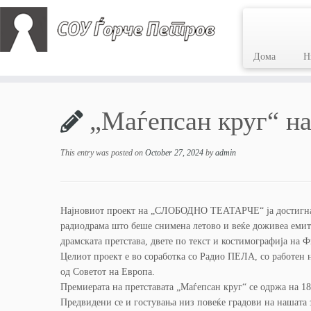
Дома
Н
Skip
to
„Маѓепсан круг“
content
This entry was posted on
October 27, 2024
by
admin
Најновиот проект на „СЛОБОДНО ТЕАТАРЧЕ“ ја достигна св
радиодрама што беше снимена летово и веќе доживеа емит
драмската претстава, двете по текст и костимографија на 
Целиот проект е во соработка со Радио ПЕЛА, со работен
од Советот на Европа.
Премиерата на претставата „Маѓепсан круг“ се одржа на 18
Предвидени се и гостувања низ повеќе градови на нашата зе