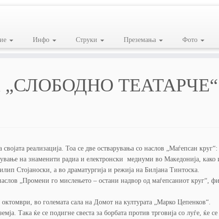
ие
Инфо
Струки
Преземања
Фото
 на „СЛОБОДНО ТЕАТАРЧЕ“
ојата реализација. Тоа се две остварувања со наслов „Маѓепсан круг“:
ување на знаменити радиа и електронски медиуми во Македонија, како 
Филип Стојаноски, а во драматургија и режија на Билјана Тинтоска.
 наслов „Промени го мислењето – остани надвор од маѓепсаниот круг“, ф
 октомври, во големата сала на Домот на културата „Марко Цепенков“.
мја. Така ќе се подигне свеста за борбата против трговија со луѓе, ќе с