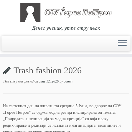
Денес ученик, утре стручњак
Skip
to
Trash fashion 2026
content
This entry was posted on
June 12, 2026
by
admin
На светскиот ден на животната средина 5 Јуни, во дворот на СОУ
„Ѓорче Петров“ се одржа модна ревија инспирирана од темата:
„Природата -инспирација за модна креација“ со која преку
рециклирање и редизајн се истакнаа имагинацијата, вештините и
креативноста на учениците учесници.