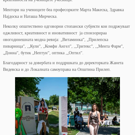
Ментори на учениците беа професорките Марта Макеска, Здравка
Најдоска и Наташа Мирческа.
Неколку општествено одговорни стопански субјекти кои подржуваат
оджливост, креативност и иновативност ја спонзорираа
овогодинешната модна ревија: „Витаминка“, „Прилепска
пиварница“, ,„Кули“, „Комфи Ангел“, ,„Тритекс“, ,„Mента Фарм“,
„Дониа“, бутик „Нептун“, оптика ,„Оптил“.
Благодарност за довербата и поддршката до директорката Жанета
Видевска и до Локалната самоуправа на Општина Прилеп.