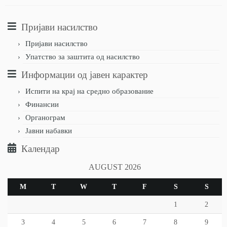
Пријави насилство
Пријави насилство
Упатство за заштита од насилство
Информации од јавен карактер
Испити на крај на средно образование
Финансии
Органограм
Јавни набавки
Календар
AUGUST 2026
M
T
W
T
F
S
S
1
2
3
4
5
6
7
8
9