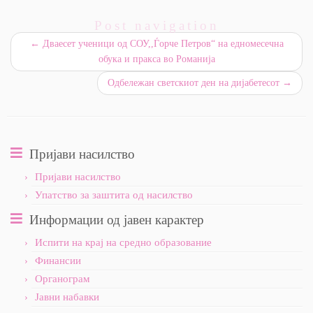
Post navigation
←
Дваесет ученици од СОУ,,Ѓорче Петров“ на едномесечна
обука и пракса во Романија
Одбележан светскиот ден на дијабетесот
→
Пријави насилство
Пријави насилство
Упатство за заштита од насилство
Информации од јавен карактер
Испити на крај на средно образование
Финансии
Органограм
Јавни набавки