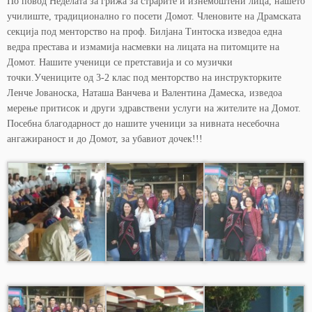
По повод Неделата за грижа за страрите и изнемоштени лица, нашето
училиште, традиционално го посети Домот. Членовите на Драмската
секција под менторство на проф. Билјана Тинтоска изведоа една
ведра престава и измамија насмевки на лицата на питомците на
Домот. Нашите ученици се претставија и со музички
точки.Учениците од 3-2 клас под менторство на инструкторките
Ленче Јованоска, Наташа Ванчева и Валентина Дамеска, изведоа
мерење притисок и други здравствени услуги на жителите на Домот.
Посебна благодарност до нашите ученици за нивната несебочна
ангажираност и до Домот, за убавиот дочек!!!