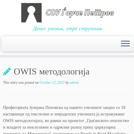
Денес ученик, утре стручњак
Skip
to
OWIS методологија
content
This entry was posted on
October 12, 2025
by
admin
Професорката Јулијана Поповска од нашето училиште заедно со 18
наставници од текстилни и земјоделски училишта ја истражуваше
OWIS методологијата, во рамки на проектот „Граѓанското општество
и младите за инклузивен и одржлив развој преку циркуларна
економија во Македонија“, реализиран од People in Need Macedonia,