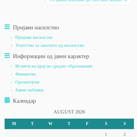
Пријави насилство
Пријави насилство
Упатство за заштита од насилство
Информации од јавен карактер
Испити на крај на средно образование
Финансии
Органограм
Јавни набавки
Календар
AUGUST 2026
M
T
W
T
F
S
S
1
2