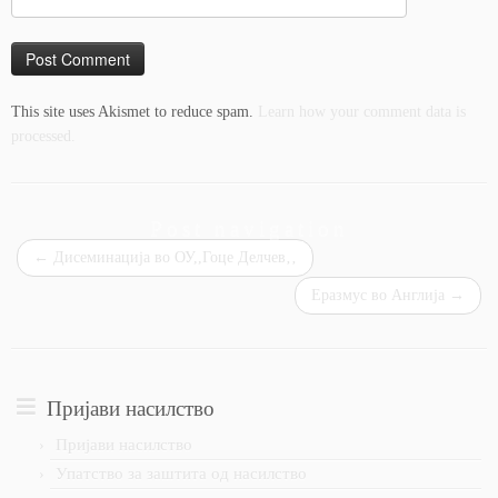
This site uses Akismet to reduce spam.
Learn how your comment data is
processed.
Post navigation
←
Дисеминација во ОУ,,Гоце Делчев‚‚
Еразмус во Англија
→
Пријави насилство
Пријави насилство
Упатство за заштита од насилство