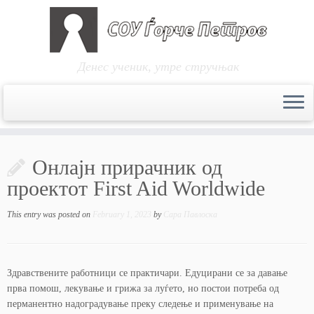
Денес ученик, утре стручњак
Skip
to
Онлајн прирачник од
content
проектот First Aid Worldwide
This entry was posted on
February 1, 2023
by
Сара Павлоска
Здравствените работници се практичари. Едуцирани се за давање
прва помош, лекување и грижа за луѓето, но постои потреба од
перманентно надоградување преку следење и применување на