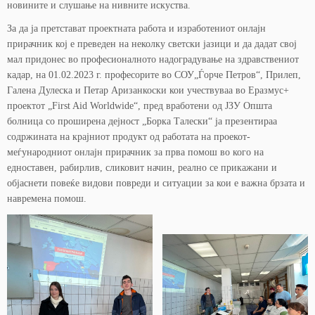
новините и слушање на нивните искуства.
За да ја претстават проектната работа и изработениот онлајн
прирачник кој е преведен на неколку светски јазици и да дадат свој
мал придонес во професионалното надоградување на здравствениот
кадар, на 01.02.2023 г. професорите во СОУ„Ѓорче Петров“, Прилеп,
Галена Дулеска и Петар Аризанкоски кои учествуваа во Еразмус+
проектот „First Aid Worldwide“, пред вработени од ЈЗУ Општа
болница со проширена дејност „Борка Талески“ ја презентираа
содржината на крајниот продукт од работата на проекот-
меѓународниот онлајн прирачник за прва помош во кого на
едноставен, рабирлив, сликовит начин, реално се прикажани и
објаснети повеќе видови повреди и ситуации за кои е важна брзата и
навремена помош.