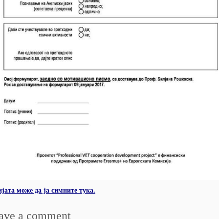
јата може да ја симните тука.
ave a comment