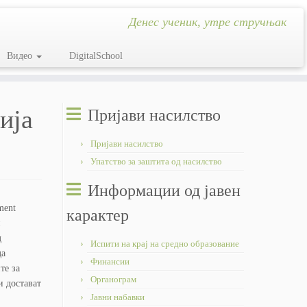
Денес ученик, утре стручњак
Видео
DigitalSchool
ија
Пријави насилство
Пријави насилство
Упатство за заштита од насилство
Информации од јавен
ment
карактер
и
д
Испити на крај на средно образование
да
Финансии
те за
Органограм
и достават
Јавни набавки