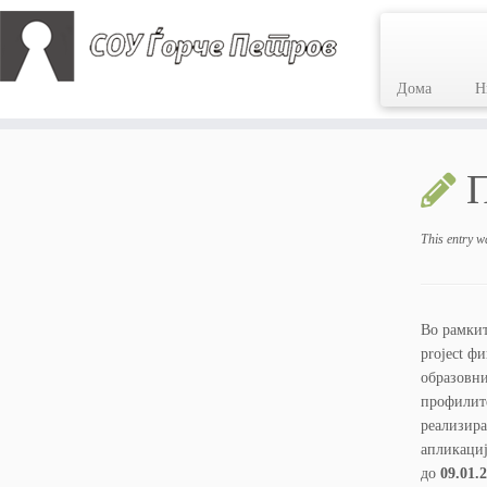
Дома
Н
Skip
to
П
content
This entry w
Во рамкит
project ф
образовн
профили
реализира
апликациј
до
09.01.