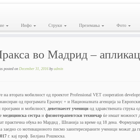
ие
Инфо
Струки
Преземања
Фото
ракса во Мадрид – апликац
as posted on
December 31, 2016
by
admin
е на втората мобилност од проектот Professional VET cooperation develop
инансиран од програмата Еразмус + и Националната агенција за Европск
и програми и мобилност,
деветнаесет ученици
од здравствената струка о
те
медицинска сестра
и
физиотерапевтски техничар
ќе имаат можност 
ат практична обука во Мардид , Шпанија за време од 18 дена. Формулари
а заедно со мотивационото писмо заинтересираните ученици можат да г
2017
г. кај проф. Билјана Рошкоска.