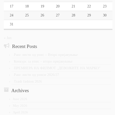
17
18
19
20
21
22
23
24
25
26
27
28
29
30
31
« Jun
Recent Posts
Ранг листи од упис – Второ пријавување
Конкурс за упис – второ пријавување
ПРЕМИЕРА НА ФИЛМОТ „ДЕВОЈКИТЕ НА МАРКО“
Ранг листи од уписи 2026/27
Trash fashion 2026
Archives
June 2026
May 2026
April 2026