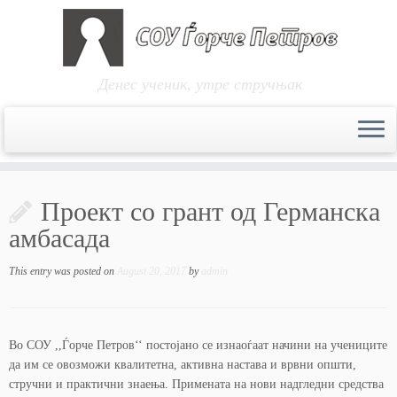
Денес ученик, утре стручњак
Skip
to
Проект со грант од Германска
content
амбасада
This entry was posted on
August 20, 2017
by
admin
Во СОУ ,,Ѓорче Петров‘‘ постојано се изнаоѓаат начини на учениците
да им се овозможи квалитетна, активна настава и врвни општи,
стручни и практични знаења. Примената на нови надгледни средства