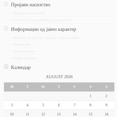
Пријави насилство
Пријави насилство
Упатство за заштита од насилство
Информации од јавен карактер
Испити на крај на средно образование
Финансии
Органограм
Јавни набавки
Календар
AUGUST 2026
M
T
W
T
F
S
S
1
2
3
4
5
6
7
8
9
10
11
12
13
14
15
16