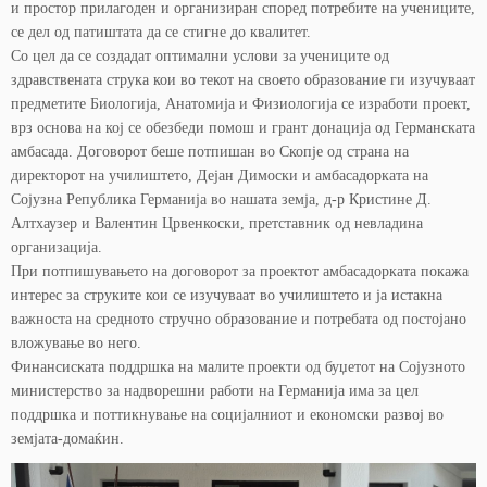
и простор прилагоден и организиран според потребите на учениците,
се дел од патиштата да се стигне до квалитет.
Со цел да се создадат оптимални услови за учениците од
здравствената струка кои во текот на своето образование ги изучуваат
предметите Биологија, Анатомија и Физиологија се изработи проект,
врз основа на кој се обезбеди помош и грант донација од Германската
амбасада. Договорот беше потпишан во Скопје од страна на
директорот на училиштето, Дејан Димоски и амбасадорката на
Сојузна Република Германија во нашата земја, д-р Кристине Д.
Алтхаузер и Валентин Црвенкоски, претставник од невладина
организација.
При потпишувањето на договорот за проектот амбасадорката покажа
интерес за струките кои се изучуваат во училиштето и ја истакна
важноста на средното стручно образование и потребата од постојано
вложување во него.
Финансиската поддршка на малите проекти од буџетот на Сојузното
министерство за надворешни работи на Германија има за цел
поддршка и поттикнување на социјалниот и економски развој во
земјата-домаќин.