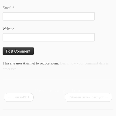
Email
*
Website
This site uses Akismet to reduce spam.
Learn how your comment data is
processed.
Post navigation
←
ЕмплоВЕТ
Работен летен распуст
→