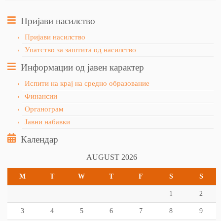
Пријави насилство
Пријави насилство
Упатство за заштита од насилство
Информации од јавен карактер
Испити на крај на средно образование
Финансии
Органограм
Јавни набавки
Календар
AUGUST 2026
M
T
W
T
F
S
S
1
2
3
4
5
6
7
8
9