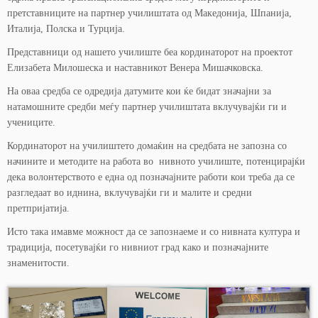
претставниците на партнер училиштата од Македонија, Шпанија,
Италија, Полска и Турција.
Представници од нашето училиште беа кординаторот на проектот
Елизабета Милошеска и наставникот Венера Мишачковска.
На оваа средба се одредија датумите кои ќе бидат значајни за
натамошните средби меѓу партнер училиштата вклучувајќи ги и
учениците.
Кординаторот на училиштето домаќин на средбата не запозна со
начините и методите на работа во нивното училиште, потенцирајќи
дека волонтерството е една од позначајните работи кои треба да се
разгледаат во иднина, вклучувајќи ги и малите и средни
претпријатија.
Исто така имавме можност да се запознаеме и со нивната култура и
традиција, посетувајќи го нивниот град како и позначајните
знаменитости.