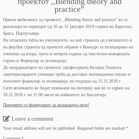
проектот ,,Blending theory and
practice”
Првата мобилност од проектот ,,Blending theory and practice” ќе се
реализира во периодот од 10 до 31 јануари 2019 година во Барселос,
Брага, Португалија.
На огласната табла во училиштето, на веб страната од училиштето и
на фејсбук страната од проектот објавен е Конкурс за аплицирање на
ученици од втора, трета и четврта година од текстилно-кожарската
струка и Формулар за апликација.
До координаторот на проектот, професорката Билајна Тошеска
заинтересираните ученици треба да достават мотивационо писмо и
пополнет формулар за апликација, не подоцна од 15.11.2018 г.
Сите апликанти ќе бидат повикани на интервју кое ќе се одржи на
18.11.2018 г. во 11:00 часот во кабинетот по Биологија.
Преземете го формуларот за апликација овде!
Leave a comment
Your email address will not be published.
Required fields are marked
*
Comment
*