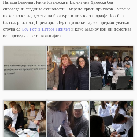
Наташа Ванчева Ленче Јованоска и Валентина Дамеска беа
спроведени следните активности – мерење крвен притисок , мерење
шеќер во крвта, делење на брошури и пораки за здравје.Посебна
благодарност до Директорот Дејан Димоски, дрво- преработувачката
струка од
Соу Ѓорче Петров Прилеп
и клуб Малибу кои ни помогнаа
во спроведувањето на акцијата.