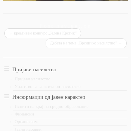
Post navigation
←
креативен конкурс „Јелена Крстиќ“
Дебата на тема „Врсничко насилство“
→
Пријави насилство
Пријави насилство
Упатство за заштита од насилство
Информации од јавен карактер
Испити на крај на средно образование
Финансии
Органограм
Јавни набавки