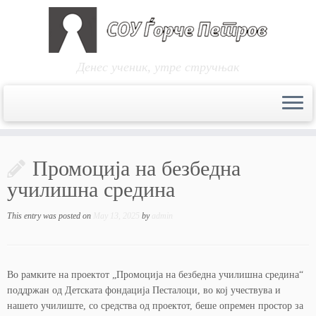
Денес ученик, утре стручњак
Skip
to
Промоција на безбедна
content
училишна средина
This entry was posted on
May 13, 2025
by
admin
Во рамките на проектот „Промоција на безбедна училишна средина“
поддржан од Детската фондација Песталоци, во кој учествува и
нашето училиште, со средства од проектот, беше опремен простор за