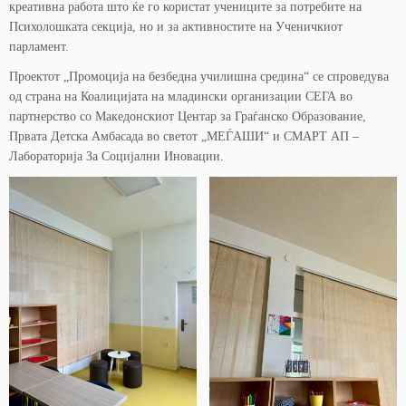
креативна работа што ќе го користат учениците за потребите на
Психолошката секција, но и за активностите на Ученичкиот
парламент.
Проектот „Промоција на безбедна училишна средина“ се спроведува
од страна на Коалицијата на младински организации СЕГА во
партнерство со Македонскиот Центар за Граѓанско Образование,
Првата Детска Амбасада во светот „МЕЃАШИ“ и СМАРТ АП –
Лабораторија За Социјални Иновации.