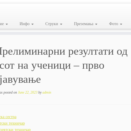
ие
Инфо
Струки
Преземања
Фото
релиминарни резултати од
сот на ученици – прво
јавување
as posted on
June 22, 2023
by
admin
ка сестра
тски техничар
певтски техничар