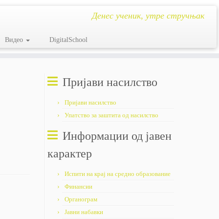
Денес ученик, утре стручњак
Видео
DigitalSchool
Пријави насилство
Пријави насилство
Упатство за заштита од насилство
Информации од јавен
карактер
Испити на крај на средно образование
Финансии
Органограм
Јавни набавки