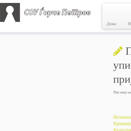
Дома
Н
Skip
to
П
content
упи
при
This entry w
Медицинс
Фармацев
Физиотер