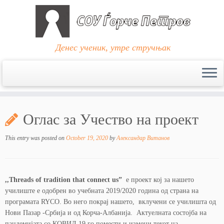
Денес ученик, утре стручњак
Skip
to
Оглас за Учество на проект
content
This entry was posted on
October 19, 2020
by
Александар Витанов
,,Threads of tradition that connect us”
е проект кој за нашето
училиште е одобрен во учебната 2019/2020 година од страна на
програмата RYCO. Во него покрај нашето, вклучени се училишта од
Нови Пазар -Србија и од Корча-Албанија. Актуелната состојба на
пандемијата со КОВИД 19 го помести и измени текот на