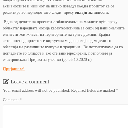
активностите и начинот на нивно изведување,па проектот ќе се
реализира во периодот што следи, преку
онлајн
активности.
Една од целите на проектот е зближување на младите луѓе преку
облеката/ народната носија карактеристична за секој од националните
ентитети кои живеат на териториите на трите држави. Крајна
активност од проектот е виртуелна модна ревија од модели со
обележја на различните култури и традиции. Ве поттикнуваме да го
погледнете го Огласот и ако сте заинтересирани, потполнете ја
електронската Пријава за учество (до 26.10.2020 г.)
Пријави се!
Leave a comment
Your email address will not be published.
Required fields are marked
*
Comment
*