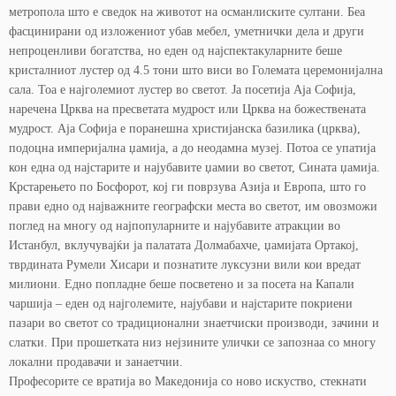
метропола што е сведок на животот на османлиските султани. Беа
фасцинирани од изложениот убав мебел, уметнички дела и други
непроценливи богатства, но еден од најспектакуларните беше
кристалниот лустер од 4.5 тони што виси во Големата церемонијална
сала. Тоа е најголемиот лустер во светот. Ја посетија Аја Софија,
наречена Црква на пресветата мудрост или Црква на божествената
мудрост. Аја Софија е поранешна христијанска базилика (црква),
подоцна империјална џамија, а до неодамна музеј. Потоа се упатија
кон една од најстарите и најубавите џамии во светот, Сината џамија.
Крстарењето по Босфорот, кој ги поврзува Азија и Европа, што го
прави едно од најважните географски места во светот, им овозможи
поглед на многу од најпопуларните и најубавите атракции во
Истанбул, вклучувајќи ја палатата Долмабахче, џамијата Ортакој,
тврдината Румели Хисари и познатите луксузни вили кои вредат
милиони. Едно попладне беше посветено и за посета на Капали
чаршија – еден од најголемите, најубави и најстарите покриени
пазари во светот со традиционални знаетчиски производи, зачини и
слатки. При прошетката низ нејзините улички се запознаа со многу
локални продавачи и занаетчии.
Професорите се вратија во Македонија со ново искуство, стекнати