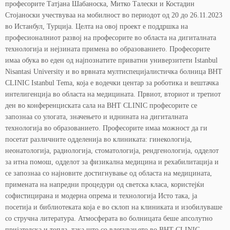
професорите Татјана Шабаноска, Митко Талески и Костадин
Стојаноски учествуваа на мобилност во периодот од 20 до 26.11.2023
во Истанбул, Турција. Целта на овој проект е поддршка на
професионалниот развој на професорите во областа на дигиталната
технологија и нејзината примена во образованието. Професорите
имаа обука во еден од најпознатите приватни универзитети Istanbul
Nisantasi University и во врвната мултиспецијалистичка болница BHT
CLINIC Istanbul Tema, која е водечки центар за роботика и вештачка
интелигенција во областа на медицината. Првиот, вториот и третиот
ден во конференциската сала на BHT CLINIC професорите се
запознаа со улогата, значењето и иднината на дигиталната
технологија во образованието. Професорите имаа можност да ги
посетат различните одделенија во клиниката: гинекологија,
неонатологија, радиологија, стоматологија, рендгенологија, одделот
за итна помош, одделот за физикална медицина и рехабилитација и
се запознаа со најновите достигнување од областа на медицината,
примената на напредни процедури од светска класа, користејќи
софистицирана и модерна опрема и технологија Исто така, ја
посетија и библиотеката која е во склоп на клиниката и изобилуваше
со стручна литература. Атмосферата во болницата беше апсолутно
пријателска и топла, така што со влегувањето во BHT CLINIC