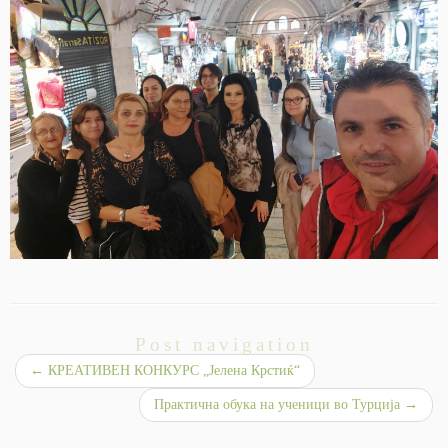
Post navigation
←
КРЕАТИВЕН КОНКУРС „Јелена Крстиќ“
Практична обука на ученици во Турција
→