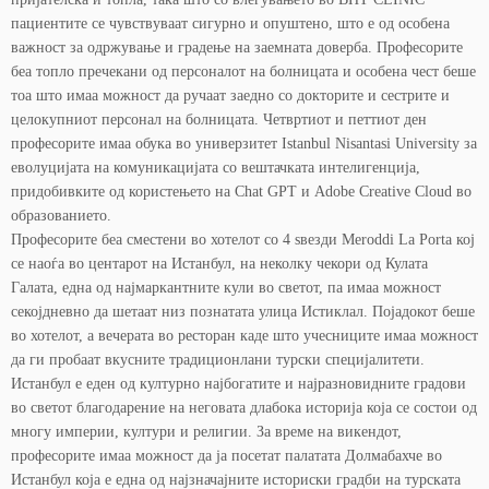
пациентите се чувствуваат сигурно и опуштено, што е од особена
важност за одржување и градење на заемната доверба. Професорите
беа топло пречекани од персоналот на болницата и особена чест беше
тоа што имаа можност да ручаат заедно со докторите и сестрите и
целокупниот персонал на болницата. Четвртиот и петтиот ден
професорите имаа обука во универзитет Istanbul Nisantasi University за
еволуцијата на комуникацијата со вештачката интелигенција,
придобивките од користењето на Chat GPT и Adobe Creative Cloud во
образованието.
Професорите беа сместени во хотелот со 4 ѕвезди Meroddi La Porta кој
се наоѓа во центарот на Истанбул, на неколку чекори од Кулата
Галата, една од најмаркантните кули во светот, па имаа можност
секојдневно да шетаат низ познатата улица Истиклал. Појадокот беше
во хотелот, а вечерата во ресторан каде што учесниците имаа можност
да ги пробаат вкусните традиционлани турски специјалитети.
Истанбул е еден од културно најбогатите и најразновидните градови
во светот благодарение на неговата длабока историја која се состои од
многу империи, култури и религии. За време на викендот,
професорите имаа можност да ја посетат палатата Долмабахче во
Истанбул која е една од најзначајните историски градби на турската