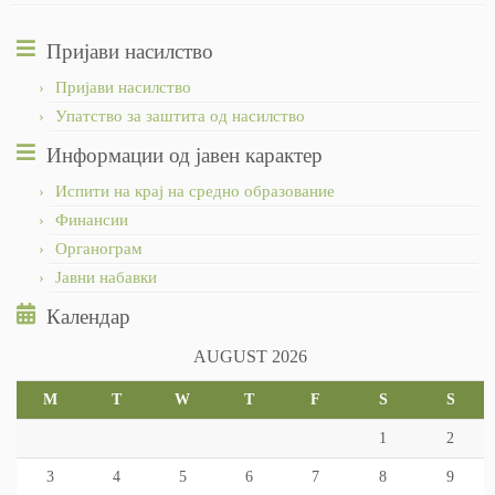
Пријави насилство
Пријави насилство
Упатство за заштита од насилство
Информации од јавен карактер
Испити на крај на средно образование
Финансии
Органограм
Јавни набавки
Календар
AUGUST 2026
M
T
W
T
F
S
S
1
2
3
4
5
6
7
8
9