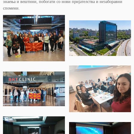
знаења и вештини, побогати со нови пријателства и незаборавни
спомени.