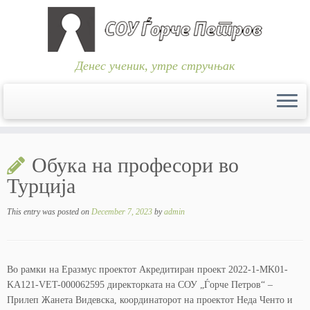
Денес ученик, утре стручњак
Skip
to
Обука на професори во
content
Турција
This entry was posted on
December 7, 2023
by
admin
Во рамки на Еразмус проектот Акредитиран проект 2022-1-MK01-
KA121-VET-000062595 директорката на СОУ „Ѓорче Петров“ –
Прилеп Жанета Видевска, координаторот на проектот Неда Ченто и