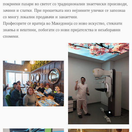
покриени пазари во светот со традиционални знаетчиски производи,
зачини и слатки. При прошетката низ нејзините улички се запознаа
со многу локални продавачи и занаетчии.
Професорите се вратија во Македонија со ново искуство, стекнати
знаења и вештини, побогати со нови пријателства и незаборавни
спомени.