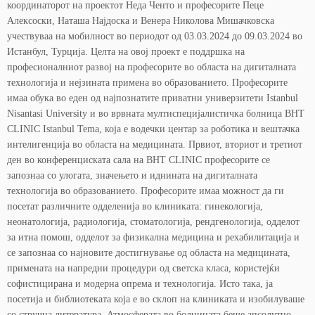
координаторот на проектот Неда Ченто и професорите Пеце
Алексоски, Наташа Најдоска и Венера Николова Мишачковска
учествуваа на мобилност во периодот од 03.03.2024 до 09.03.2024 во
Истанбул, Турција. Целта на овој проект е поддршка на
професионалниот развој на професорите во областа на дигиталната
технологија и нејзината примена во образованието. Професорите
имаа обука во еден од најпознатите приватни универзитети Istanbul
Nisantasi University и во врвната мултиспецијалистичка болница BHT
CLINIC Istanbul Tema, која е водечки центар за роботика и вештачка
интелигенција во областа на медицината. Првиот, вториот и третиот
ден во конференциската сала на BHT CLINIC професорите се
запознаа со улогата, значењето и иднината на дигиталната
технологија во образованието. Професорите имаа можност да ги
посетат различните одделенија во клиниката: гинекологија,
неонатологија, радиологија, стоматологија, рендгенологија, одделот
за итна помош, одделот за физикална медицина и рехабилитација и
се запознаа со најновите достигнување од областа на медицината,
примената на напредни процедури од светска класа, користејќи
софистицирана и модерна опрема и технологија. Исто така, ја
посетија и библиотеката која е во склоп на клиниката и изобилуваше
со стручна литература. Атмосферата во болницата беше апсолутно