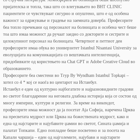
пријателска и топла, така што со влегувањето во BHT CLINIC
пациентите се чувствуваат сигурно и опуштено, што е од особена
важност за одржување и градење на заемната доверба. Професорите
беа топло пречекани од персоналот на болницата и особена чест беше
тоа што имаа можност да ручаат заедно со докторите и сестрите и
целокупниот персонал на болницата. Четвртиот и петтиот ден
професорите имаа обука во универзитет Istanbul Nisantasi University за
еволуцијата на комуникацијата со вештачката интелигенција,
придобивките од користењето на Chat GPT и Adobe Creative Cloud во
образованието.
Професорите беа сместени во Tryp By Wyndham Istanbul Topkapi –
хотел со 4 * кој се наоѓа во центарот на Истанбул.
Истанбул е еден од културно најбогатите и најразновидните градови
во светот благодарение на неговата длабока историја која се состои од
многу империи, култури и религии. За време на викендот,
професорите имаа можност да ја посетат Аја Софија, наречена Црква
на пресветата мудрост или Црква на божествената мудрост, како и
една од најстарите и најубавите џамии во светот, Сината џамија и
палатат Топкапи. Едно попладне беше посветено и за посета на
Капали чаршија – еден од најголемите, најубави и најстарите