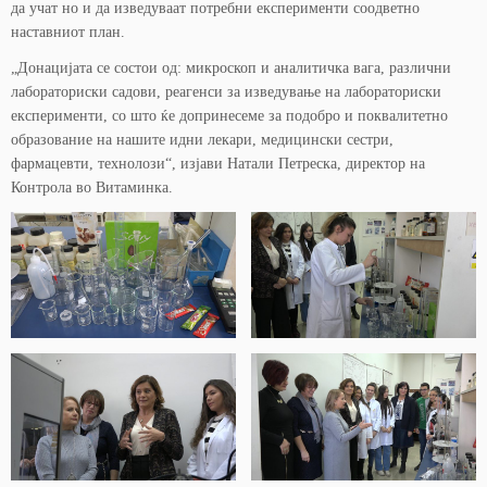
да учат но и да изведуваат потребни експерименти соодветно
наставниот план.
„Донацијата се состои од: микроскоп и аналитичка вага, различни
лабораториски садови, реагенси за изведување на лабораториски
експерименти, со што ќе допринесеме за подобро и поквалитетно
образование на нашите идни лекари, медицински сестри,
фармацевти, технолози“, изјави Натали Петреска, директор на
Контрола во Витаминка.