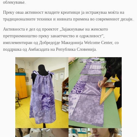
облекување.
Преку оваа активност младите креативци ја истражуваа моќта на
традиционалните техники и нивната примена во современиот дизајн.
Активноста е дел од проектот „Зајакнување на женското
претприемништво преку занаетчиство и одржливост“,
имплементиран од Добредојде Македонија Welcome Center, со
поддршка од Амбасадата на Република Словенија.