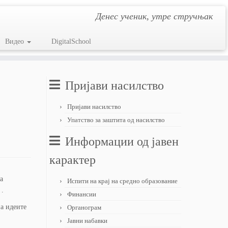
Денес ученик, утре стручњак
Видео
DigitalSchool
Пријави насилство
Пријави насилство
Упатство за заштита од насилство
Информации од јавен
карактер
а
Испити на крај на средно образование
 .
Финансии
а идеите
Органограм
Јавни набавки