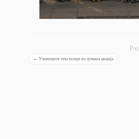
Po
←
Учениците текстилци во хумана акција