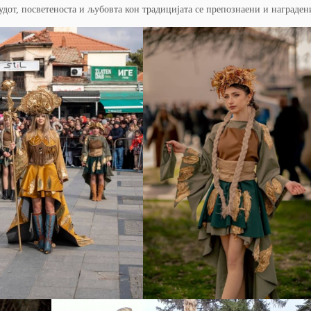
дот, посветеноста и љубовта кон традицијата се препознаени и награден