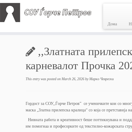
Дома
Н
Skip
to
,,Златната прилепс
content
карневалот Прочка 20
This entry was posted on
March 26, 2026
by
Марко Чеврески
Гордост за СОУ,,Ѓорче Петров” се ученичките кои со мног
маска „Златна прилепска кралица“ со која се претставиј
Нивната работа и креативност беше поттикнувана и поддж
им помогнаа и професорките од текстилно-кожарската стр