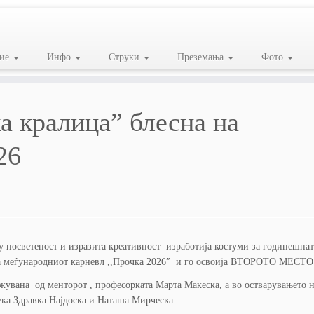
ие
Инфо
Струки
Преземања
Фото
кa кралица” блесна на
26
у посветеност и изразита креативност изработија костуми за годинешнат
а на меѓународниот карневл ,,Прочка 2026″ и го освоија ВТОРОТО МЕСТО
увана од менторот , професорката Марта Макеска, а во остварувањето н
ука Здравка Најдоска и Наташа Мирческа.