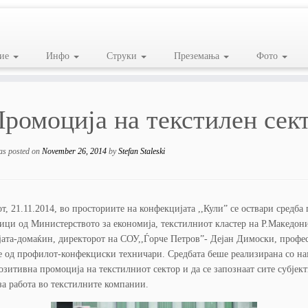
ие
Инфо
Струки
Преземања
Фото
ромоција на текстилен сек
as posted on
November 26, 2014
by
Stefan Staleski
от, 21.11.2014, во просториите на конфекцијата ,,Кули” се оствари средба
ици од Министерството за економија, текстилниот кластер на Р.Македони
ата-домаќин, директорот на СОУ,,Ѓорче Петров”- Дејан Димоски, профе
 од профилот-конфекциски техничари. Средбата беше реализирана со нам
зитивна промоција на текстилниот сектор и да се запознаат сите субјект
за работа во текстилните компании.