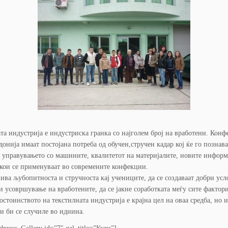
та индустрија е индустриска гранка со најголем број на вработени. Кон
донија имаат постојана потреба од обучен,стручен кадар кој ќе го познав
, управувањето со машините, квалитетот на материјалите, новите инфор
кои се применуваат во современите конфекции.
вива љубопитноста и стручноста кај учениците, да се создаваат добри усл
и усовршување на вработените, да се јакне соработката меѓу сите фактори
достоинството на текстилната индустрија е крајна цел на оваа средба, но и
и би се случиле во иднина.