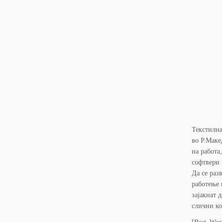
Текстилна
во Р.Маке
на работа
софтвери 
Да се раз
работење 
зајакнат 
слични ко