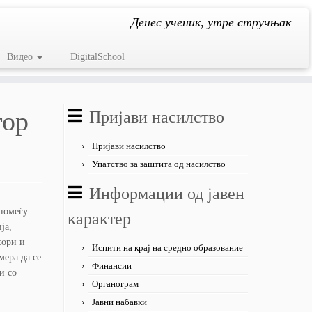
Денес ученик, утре стручњак
Видео
DigitalSchool
тор
Пријави насилство
Пријави насилство
Упатство за заштита од насилство
Информации од јавен
 помеѓу
карактер
ја,
сори и
Испити на крај на средно образование
ера да се
Финансии
и со
Органограм
Јавни набавки