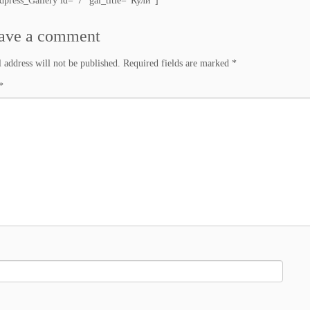
press_Gallery id=”7″ gal_title=”Кули”]
ave a comment
 address will not be published.
Required fields are marked
*
*