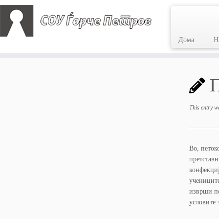
Дома
Н
Skip
to
П
content
This entry w
Во, петок
претставн
конфекциј
учениците
изврши по
условите 