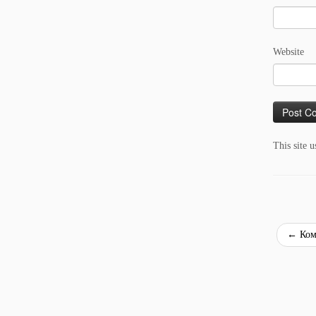
Website
This site 
←
Ком