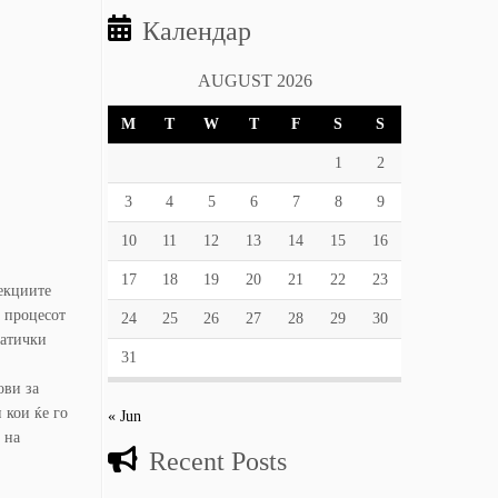
Календар
AUGUST 2026
M
T
W
T
F
S
S
1
2
3
4
5
6
7
8
9
10
11
12
13
14
15
16
17
18
19
20
21
22
23
фекциите
а процесот
24
25
26
27
28
29
30
матички
31
ови за
 кои ќе го
« Jun
 на
Recent Posts