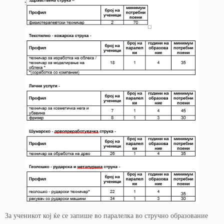
За ученикот кој ќе се запише во паралелка во стручно образование