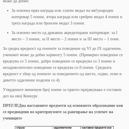
може да добие:
За освоена прва награда или златен медал на меѓународен
натпревар 5 поени, втора награда или сребрен медал 4 поени и
трета награда или бронзен медал 3 поени.
За освоено место од државни акредитирани натпревари: за I
место – 3 поени, за II место – 2 поени и за III место – 1 поен.
За средна вредност од поените за поведение од VI до IX одделение,
ученикот може да добие најмногу 5 поени. (Примерно поведение се
вреднува со 5 поени, добро поведение се вреднува со 3 поени и
незадоволително поведение се вреднува со 0 поени. Средната
вредност е збир од поените за поведението од шесто, седмо, осмо и
деветто одделение поделен со 4).
Утврдениот минимум број поени за првото пријавување е составен
дел на овој Конкурс.
ПРЕГЛЕДна наставните предмети од основното образование кои
се предвидени во критериумите за рангирање на успехот на
учениците