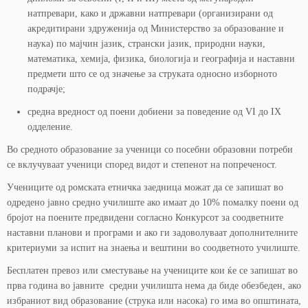
натпревари, како и државни натпревари (организирани од
акредитирани здруженија од Министерство за образование и
наука) по мајчин јазик, странски јазик, природни науки,
математика, хемија, физика, биологија и географија и наставни
предмети што се од значење за струката односно изборното
подрачје;
средна вредност од поени добиени за поведение од VI до IX
одделение.
Во средното образование за ученици со посебни образовни потреби
се вклучуваат ученици според видот и степенот на попреченост.
Учениците од ромската етничка заедница можат да се запишат во
одредено јавно средно училиште ако имаат до 10% помалку поени од
бројот на поените предвидени согласно Конкурсот за соодветните
наставни планови и програми и ако ги задоволуваат дополнителните
критериуми за испит на знаења и вештини во соодветното училиште.
Бесплатен превоз или сместување на учениците кои ќе се запишат во
прва година во јавните средни училишта нема да биде обезбеден, ако
избраниот вид образование (струка или насока) го има во општината,