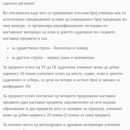
односно регионот.
Во училиштата каде што се пријавуваат поголем број ученици кои ги
исполнуваат предвидените услови од планираниот број предвиден во
овој конкурс, се организира квалификационо тестирање по
наставниот материјал од осмо и деветто одделение по следните
наставни предмети и тоа:
за здравствена струка – биологија и хемија,
за другите струки – мајчин јазик и математика.
За средниот успех од VI до IX одделение ученикот може да добие
најмногу 50 поени (општиот успех од шесто, седмо, осмо и деветто
одделение се собира, се дели на четири и истиот број се множи со
коефициент 10).
За средниот успех постигнат од четирите предложени наставни
предмети (два наставни предмети задолжително за сите видови
образование и два предмети што се значајни за струката), ученикот
може да добие најмногу 20 поени (5 поени за секој предмет).
За освоено место од меѓународни и државни натпревари ученикот