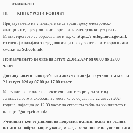
издавањето).
III. КОНКУРСНИ РОКОВИ
Пријавувањето на учениците ќе се врши преку електронско
аплицирање, преку линк до порталот за електронски услуги на
Министерството за образование и наука
https://e-uslugi.mon.gov.mk
со специјалнанајава за средношколци преку сопствените кориснички
сметки на
Schools.mk.
Пријавувањето ќе биде на датум 21.08.2024г од 00.00 до 15.00
часот .
Доставувањето напотребената документација до училиштата е на
21 август 024 од 07.00 до 17.00 часот.
Конечната ранг листа за секое училиште со резултатите од
запишувањето и слободните места ќе се објават на 22 август 2024
година, најдоцна до 12.00 часот на огласната табла на училиштето и
на https://gorcepetrov.mk/.
Учениците кои се упатени на поправни испити, испит на година,
испити за побрзо напредување, може
да се запишат во училиштата