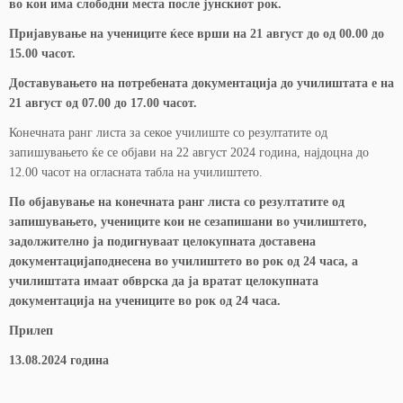
во кои има слободни места после јунскиот рок.
Пријавување на учениците ќе
се врши на 21 август до од 00.00 до
15.00 часот.
Доставувањето на потребената документација до училиштата е на
21 август од 07.00 до 17.00 часот.
Конечната ранг листа за секое училиште со резултатите од
запишувањето ќе се објави на 22 август 2024 година, најдоцна до
12.00 часот на огласната табла на училиштето.
По објавување на конечната ранг листа со резултатите од
запишувањето, учениците кои не се
запишани во училиштето,
задолжително ја подигнуваат целокупната доставена
документација
поднесена во училиштето во рок од 24 часа, а
училиштата имаат обврска да ја вратат целокупната
документација на учениците во рок од 24 часа.
Прилеп
13.08.2024 година