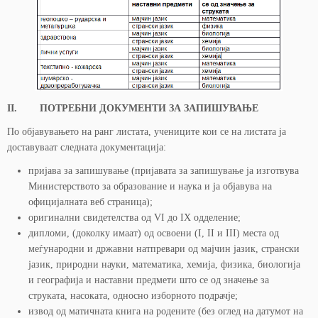
II. ПОТРЕБНИ ДОКУМЕНТИ ЗА ЗАПИШУВАЊЕ
По објавувањето на ранг листата, учениците кои се на листата ја
доставуваат следната документација:
пријава за запишување (пријавата за запишување ја изготвува
Министерството за образование и наука и ја објавува на
официјалната веб страница);
оригинални свидетелства од VI до IX одделение;
дипломи, (доколку имаат) од освоени (I, II и III) места од
меѓународни и државни натпревари од мајчин јазик, странски
јазик, природни науки, математика, хемија, физика, биологија
и географија и наставни предмети што се од значење за
струката, насоката, односно изборното подрачје;
извод од матичната книга на родените (без оглед на датумот на