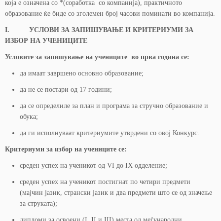
која е означена со *(соработка со компанија), практичното
образование ќе биде со зголемен број часови поминати во компанија.
I.
УСЛОВИ
ЗА ЗАПИШУВАЊЕ И КРИТЕРИУМИ ЗА
ИЗБОР НА УЧЕНИЦИТЕ
Условите за запишување на учениците во прва година се:
да имаат завршено основно образование;
да не се постари од 17 години;
да се определиле за план и програма за стручно образование и
обука;
да ги исполнуваат критериумите утврдени со овој Конкурс.
Критериуми за избор на учениците се:
среден успех на ученикот од VI до IX одделение;
среден успех на ученикот постигнат по четири предмети
(мајчин јазик, странски јазик и два предмети што се од значење
за струката);
дипломи за освоени (I, II и III) места од меѓународни