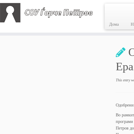
Дома
Н
Skip
to
О
content
Ера
This entry w
Одобрени 
Во рамкит
програми 
Петров до