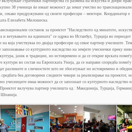
 вклучуваат стратешки партнерства со размена на искуства и добри прак
вкупно 38 ученици ќе имаат можност да земат учество во транснационал
и, секако придружувани од своите професори – ментори. Координатор е
ката Елизабета Милошеска.
анснационален состанок за проектот “Наследството од минатото, искуств
а и ветувањето на иднината” се одржа во Истанбул, Турција во периодот 
 на која учествуваа по двајца професори од секое партнер училиште. Тем
е запознавање со културното наследство на земјите учеснички преку нив
 култура, јазик и традиции, но истовремено и да се открие врската помеѓу
е култури во состав на Европската Унија, да се направи споредба помеѓу
дат разликите и сличностите што не збогатуваат но истовремено и обедин
 средбата беа договорени следните чекори за реализирање на проектот, н
но учесниците имаа можност да се запознаат со културното наследство н
Проектот вклучува партнер училишта од : Македонија, Турција, Германиј
 Шпанија.