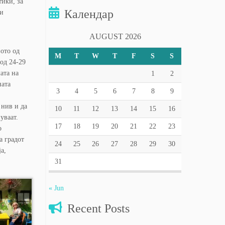
тики, за
Календар
ни
AUGUST 2026
ото од
M
T
W
T
F
S
S
од 24-29
ата на
1
2
ната
3
4
5
6
7
8
9
 нив и да
10
11
12
13
14
15
16
уваат.
17
18
19
20
21
22
23
о
а градот
24
25
26
27
28
29
30
а,
31
« Jun
Recent Posts