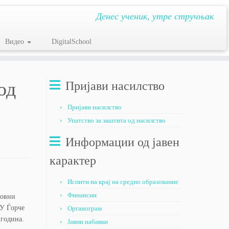
Денес ученик, утре стручњак
Видео
DigitalSchool
од
Пријави насилство
Пријави насилство
Упатство за заштита од насилство
Информации од јавен
карактер
Испити на крај на средно образование
Финансии
зовни
ОУ Ѓорче
Органограм
 година.
Јавни набавки