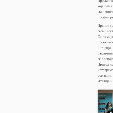
Проектите
која цел 
активност
професор
Првиот тр
сегашност
Септември
проектот 
историја,
различнит
се пронај
Притоа на
истовреме
домаќин. 
Италија и