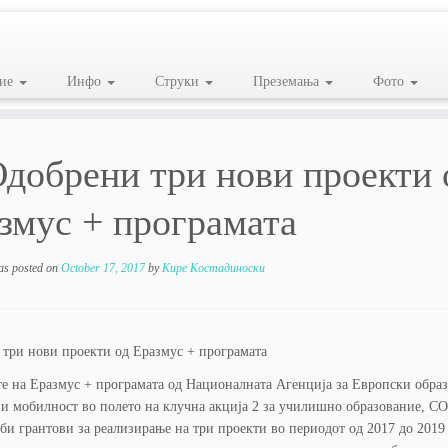
ие
Инфо
Струки
Преземања
Фото
добрени три нови проекти 
змус + програмата
as posted on
October 17, 2017
by
Кире Костадиноски
три нови проекти од Еразмус + програмата
е на Еразмус + програмата од Националната Агенција за Европски обра
и мобилност во полето на клучна акција 2 за училишно образование, С
би грантови за реализирање на три проекти во периодот од 2017 до 2019