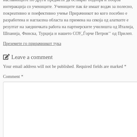
интеракција со учениците. Учениците пак ќе имаат водач за полесно,
покреативно и поефективно учење Прирачникот во кого посебно е
разработена и нагласена областа на примена на секоја од алатките е
резултат на заедничката работа на партнерските училишта од Италија,
Шпанија, Финска, Турција и нашето СОУ,,Ѓорче Петров‘‘ од Прилеп.
Преземете го прирачникот тука
Leave a comment
Your email address will not be published.
Required fields are marked
*
Comment
*