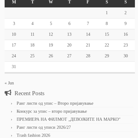
M
T
W
T
F
S
S
1
2
3
4
5
6
7
8
9
10
11
12
13
14
15
16
17
18
19
20
21
22
23
24
25
26
27
28
29
30
31
« Jun
Recent Posts
Ранг листи од упис – Второ пријавување
Конкурс за упис – второ пријавување
ПРЕМИЕРА НА ФИЛМОТ „ДЕВОЈКИТЕ НА МАРКО“
Ранг листи од уписи 2026/27
Trash fashion 2026