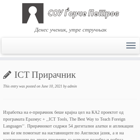
Денес ученик, утре стручњак
Skip
to
ICT Прирачник
content
This entry was posted on
June 10, 2021
by
admin
Изработка на е-прирачник беше крајна цел на КА2 проектот од
програмата Еразмус + ,,ICT Tools, The Best Way to Teach Foreign
Languages‘‘. Прирачникот содржи 54 дигитални алатки и апликации
кои ќе им помогнат на наставниците по Англиски јазик, а и на
наставниците по други предмети да остварат подобра и побрза