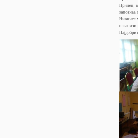
Прилеп, в
запознаа 
Нивните м
организир
Најдобрит