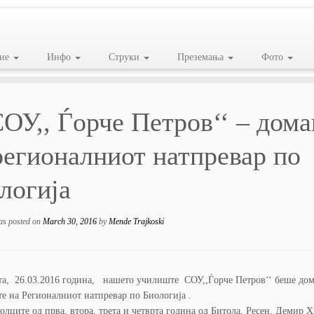
ие
Инфо
Струки
Преземања
Фото
ОУ,, Ѓорче Петров‘‘ – дом
регионалниот натпревар по
логија
as posted on
March 30, 2016
by
Mende Trajkoski
та, 26.03.2016 година, нашето училиште СОУ,,Ѓорче Петров‘‘ беше до
е на Регионалниот натпревар по Биологија .
лците од прва, втора, трета и четврта година од Битола, Ресен, Демир Х