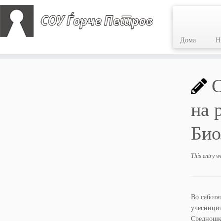
Дома
Н
Skip
to
С
content
на 
Био
This entry w
Во сабота
учесницит
Средношко