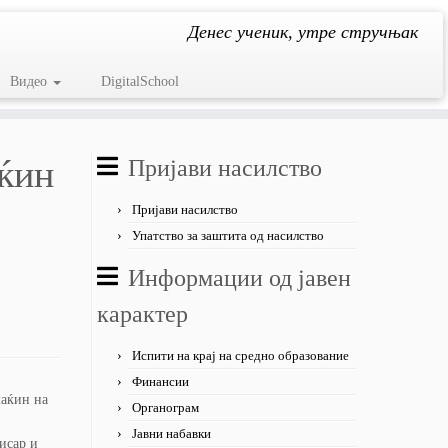
Денес ученик, утре стручњак
Видео
DigitalSchool
аќин
Пријави насилство
Пријави насилство
Упатство за заштита од насилство
Информации од јавен
карактер
Испити на крај на средно образование
Финансии
маќин на
Органограм
Јавни набавки
исар и