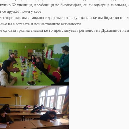
купно 62 ученици, вљубеници во биологијата, си ги одмерија знаењата, 
и се дружеа помеѓу себе .
ентори пак имаа можност да разменат искуства кои ќе им бидат во прил
ање на наставата и воннаставните активности.
е од оваа трка на знаења ќе го претставуваат регионот на Државниот нат