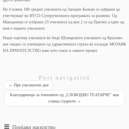
На 4 повик 100 средни училишта од Западен Балкан се одбрани да
учествуваат во RYCO Суперучилишта програмата за размена. Од
Македонија се избрани 23 училишта од кои 2 се од Прилеп а едно од
нив е нашето училиште.
Наше партнер училиште ќе биде Шумарското училиште од Краљево
кое заедно со учениците од здравствената струка ќе изгради МОЗАИК
НА ПРИЈАТЕЛСТВО како што гласи и самиот проект.
Post navigation
←
Прв училиштен ден
Благодарници за членовите од „СЛОБОДНО ТЕАТАРЧЕ“ кои
станаа студенти
→
Пријави насилство