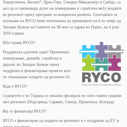
Херцеговина, Косово*, Црна Гора, Северна Македонија и Србија, со
цел да се промовира духот на помирување и соработка меѓу младите
во регионот преку програми за младинска размена. Спогодбата за
основање на RYCO беше потпишана од премиерите на 6-те земји од
Западен Балкан на Самитот на ЗБ што се одржа во Париз, на 4 јули
2016 година.
Што прави RYCO?
Поддржува одлични идеи! Промовира
помирување, доверба, соработка и
дијалог во Западен Балкан преку
поддршка и финансирање проекти што
ги зближуваат младите од регионот.16.
Каде е RYCO?
Седиштето е во Тирана со локални филијали во сите главни градови
низ регионот (Подгорица, Сараево, Скопје, Приштина, Белград).
Кој го финансира RYCO?
RYCO е финансиран од владите на регионот и е поддржан од ЕУ и
други донатори.