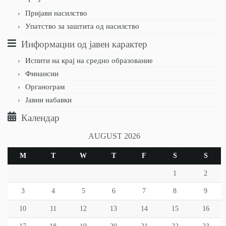
Пријави насилство
Упатство за заштита од насилство
Информации од јавен карактер
Испити на крај на средно образование
Финансии
Органограм
Јавни набавки
Календар
AUGUST 2026
M
T
W
T
F
S
S
1
2
3
4
5
6
7
8
9
10
11
12
13
14
15
16